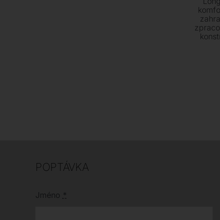
Long
komfo
zahra
zpraco
konst
kerami
soupr
POPTÁVKA
Jméno
*