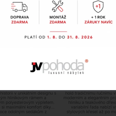
Point
Point
uxusní zahradní
Luxusní zahra
kolekce CURIO
kolekce HERIT
ní kolekce Curio propojuje
Luxusní kolekce Heritage
historii v unikátním designu s
hold tradičnímu ručnímu v
kým hliníkovým rámem a
moderním a elegantním pr
ým polyesterovým výpletem.
hliníku a teakového dřev
e si maximální komfort díky
variabilní řada nabízí 
oce odolným sedákům z
stylových křesel až po m