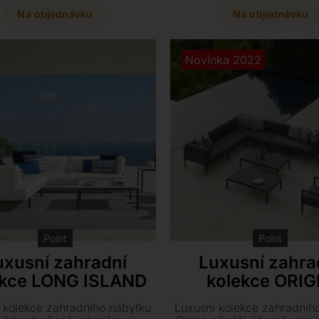
etanové pěny a široké škále
sedací soupravy s polštáři,
 od židlí až po stylová sofa.
můžete barevně přizpůsobit
Na objednávku
Na objednávku
Novinka 2022
Point
Point
uxusní zahradní
Luxusní zahra
ekce LONG ISLAND
kolekce ORIG
 kolekce zahradního nábytku
Luxusní kolekce zahradníh