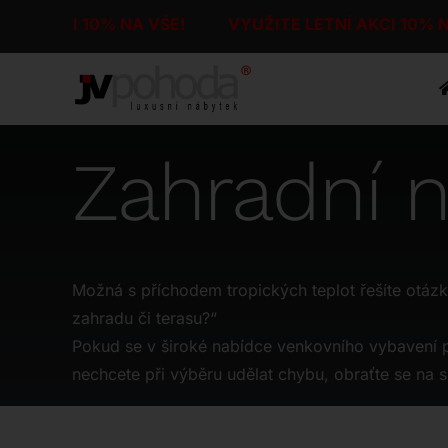
Přeskočit
Í AKCI 10% NA VŠE!
VYUŽITE LETNÍ AKCI 10% N
na
obsah
Zahradní 
Možná s příchodem tropických teplot řešíte otázk
zahradu či terasu?“
Pokud se v široké nabídce venkovního vybavení p
nechcete při výběru udělat chybu, obraťte se na