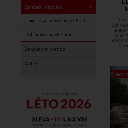
L
Zahradní nábytek
Lux
Luxusní zahradní nábytek Point
zahradn
elega
Zahradní nábytek Nardi
odstín
Sestavte
z křes
Zakázková výroba
cena
prove
Outlet
Novi