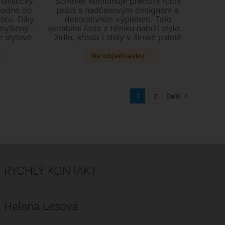
alistický
Summer kombinuje precizní ruční
padne do
práci s nadčasovým designem a
oru. Díky
dekorativním výpletem. Tato
omyšleným
variabilní řada z hliníku nabízí stylové
 stylové
židle, křesla i stoly v široké paletě
ě i velké
barev přesně podle vašeho vkusu.
ké škály
Na objednávku
átka v
liníku,
.
1
2
Další
RYCHLÝ KONTAKT
Helena Lesová