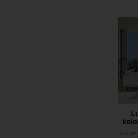
polyur
segmentů
L
kol
Luxusní