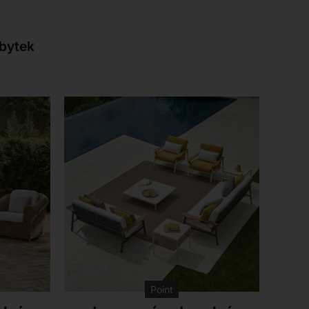
bytek
Point