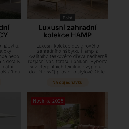
Point
dní
Luxusní zahradní
ACY
kolekce HAMP
o nábytku
Luxusní kolekce designového
stický
zahradního nábytku Hamp z
ence nebo
kvalitního teakového dřeva nádherně
 s detaily
rozjasní vaši terasu i balkon. Vyberte
imální
si z elegantních textilních výpletů a
lštáři na
doplňte svůj prostor o stylové židle,
í prostor
křesla či pohovky.
zných
Na objednávku
 Tato
pohovek je
 zahradu,
Novinka 2025