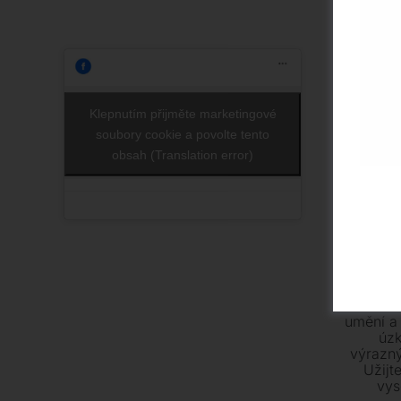
Klepnutím přijměte marketingové
soubory cookie a povolte tento
obsah (Translation error)
L
Luxus
umění a 
úz
výrazn
Užijt
vys