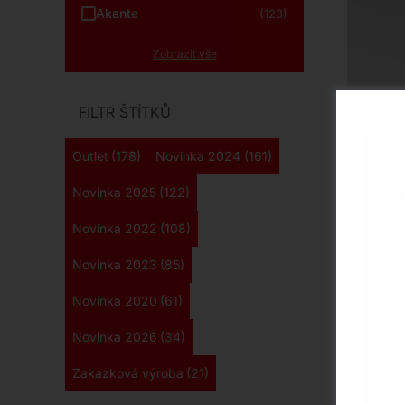
Akante
(123)
Zobrazit vše
FILTR ŠTÍTKŮ
Outlet
(178)
Novinka 2024
(161)
Lu
Novinka 2025
(122)
Luxusní
Novinka 2022
(108)
elegant
odo
Novinka 2023
(85)
ma
čtver
Novinka 2020
(61)
nebo žu
Novinka 2026
(34)
Zakázková výroba
(21)
Novi