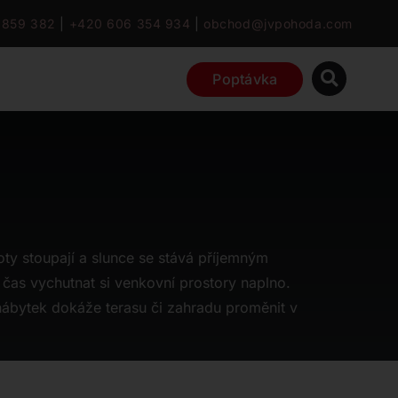
 859 382
|
+420 606 354 934
|
obchod@jvpohoda.com
Poptávka
oty stoupají a slunce se stává příjemným
 čas vychutnat si venkovní prostory naplno.
ábytek dokáže terasu či zahradu proměnit v