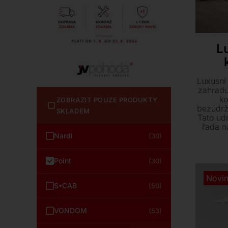
L
Luxusní 
zahradu
ko
ZOBRAZIT POUZE PRODUKTY
bezúdrž
SKLADEM
Tato udr
řada n
jídelní
Nardi
(30)
plně 
Point
(30)
Novi
S•CAB
(50)
VONDOM
(53)