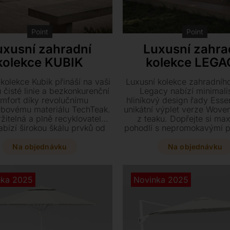
Point
Point
uxusní zahradní
Luxusní zahra
kolekce KUBIK
kolekce LEG
kolekce Kubik přináší na vaši
Luxusní kolekce zahradníh
 čisté linie a bezkonkurenční
Legacy nabízí minimali
mfort díky revolučnímu
hliníkový design řady Ess
bovému materiálu TechTeak.
unikátní výplet verze Woven
žitelná a plně recyklovatelná
z teaku. Dopřejte si max
abízí širokou škálu prvků od
pohodlí s nepromokavými po
ch stolů až po stylová sofa s
míru a doplňte svůj venkovn
přizpůsobitelnými polštáři.
elegantními stoly v rů
Na objednávku
Na objednávku
povrchových úpravách.
variabilní sestava křesel a 
ideální volbou pro každou
nka 2025
Novinka 2025
terasu i balkon.