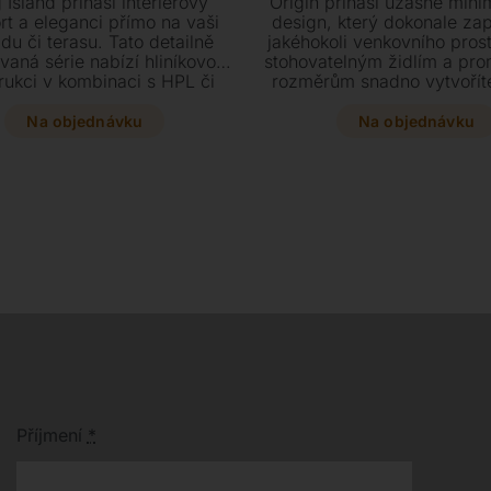
 Island přináší interiérový
Origin přináší úžasně minim
rt a eleganci přímo na vaši
design, který dokonale za
du či terasu. Tato detailně
jakéhokoli venkovního prost
vaná série nabízí hliníkovou
stohovatelným židlím a pr
rukci v kombinaci s HPL či
rozměrům snadno vytvoříte
kou a díky modulární sedací
kompozice na malém balkon
avě se dokonale přizpůsobí
terase. Vyberte si z širo
Na objednávku
Na objednávku
jakémukoliv prostoru.
prvků od pohovek po leh
elegantním provedení z h
keramiky nebo HPL
Příjmení
*