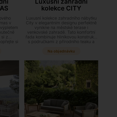
dní
Luxusní zahradní
MAS
kolekce CITY
nového
Luxusní kolekce zahradního nábytku
umas v
City v elegantním designu perfektně
m výpletem
vynikne na městské terase i
skutečně
venkovské zahradě. Tato komfortní
 si z
řada kombinuje hliníkovou konstrukci
opřejte si
s područkami z přírodního teaku a
axaci.
nabízí širokou škálu prvků od křesel
až po stylové stolky. Vyberte si z
Na objednávku
několika barevných provedení a
přizpůsobte si polštáře přesně podle
svého vkusu.