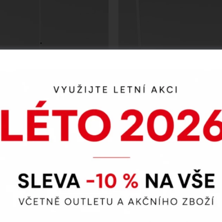
Point
Point
xusní slunečníky
Luxusní sluneč
CALA
MARE
 slunečníky Cala představují
Luxusní slunečníky Mare s 
ní a funkční řešení stínění z
konstrukcí a výztuhami ze
lných a rychleschnoucích
vláken představují elegantn
teriálů. Vyberte si mezi
odolné řešení pro venkovní
covou hliníkovou základnou
Kvalitní, rychleschnoucí t
lovou variantou s kolečky pro
spolehlivě odolává povět
snadnou manipulaci.
vlivům i přímému slunci. V
ze čtvercového nebo kr
Na objednávku
Na objednávku
provedení v nadčasovém
designu.
nka 2025