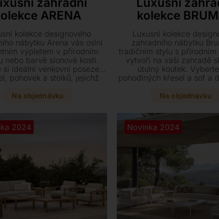
uxusní zahradní
Luxusní zahra
kolekce ARENA
kolekce BRU
usní kolekce designového
Luxusní kolekce desig
ího nábytku Arena vás oslní
zahradního nábytku Br
ntním výpletem v přírodním
tradičním stylu s přírodní
u nebo barvě slonové kosti.
vytvoří na vaší zahradě 
 si ideální venkovní posezení
útulný koutek. Vyberte
el, pohovek a stolků, jejichž
pohodlných křesel a sof a d
 se přizpůsobí zvolenému
prvotřídní venkovní rel
dení na míru vašim přáním.
Na objednávku
Na objednávku
nka 2024
Novinka 2024