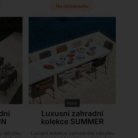
 které si
ovladačem a výdrž až 6 hodin při
 na míru.
maximálním jasu. Vytvořte si
Na objednávku
dokonalou atmosféru s ikonickou
siluetou v minerálně bílé nebo
metalicky šedé barvě.
Point
dní
Luxusní zahradní
IN
kolekce SUMMER
o nábytku
Luxusní kolekce zahradního nábytku