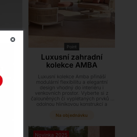
Point
níky
Luxusní zahradní
kolekce AMBA
hliníkovou
Luxusní kolekce Amba přináší
 skelných
modulární flexibilitu a elegantní
í a vysoce
design vhodný do interiéru i
 stínění.
venkovních prostor. Vyberte si z
extilie
čalouněných či vyplétaných prvků s
rnostním
odolnou hliníkovou konstrukcí a
yberte si
vytvořte si sestavu na míru od křesel
uhového
až po denní postele.
Na objednávku
 bílém
Novinka 2025