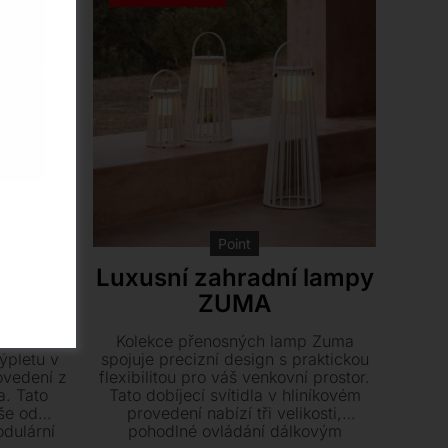
Point
dní
Luxusní zahradní lampy
AGE
ZUMA
 vzdává
Kolekce přenosných lamp Zuma
ýpletu v
spojuje precizní design s praktickou
ovedení z
flexibilitou pro váš venkovní prostor.
a. Tato
Tato dobíjecí svítidla v hliníkovém
vše od
provedení nabízí tři velikosti,
odulární
pohodlné ovládání dálkovým