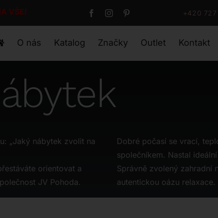
A VŠE!
+420 727
O nás
Katalog
Značky
Outlet
Kontakt
nábytek
u: „Jaký nábytek zvolit na
Dobré počasí se vrací, tepl
společníkem. Nastal ideální
řestáváte orientovat a
Správně zvolený zahradní n
 společnost JV Pohoda.
autentickou oázu relaxace.