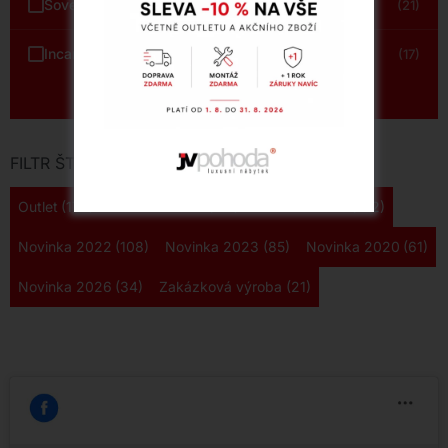
Sovet
(21)
Incanto
(17)
Zobrazit vše
FILTR ŠTÍTKŮ
Outlet
(178)
Novinka 2024
(161)
Novinka 2025
(122)
Novinka 2022
(108)
Novinka 2023
(85)
Novinka 2020
(61)
Novinka 2026
(34)
Zakázková výroba
(21)