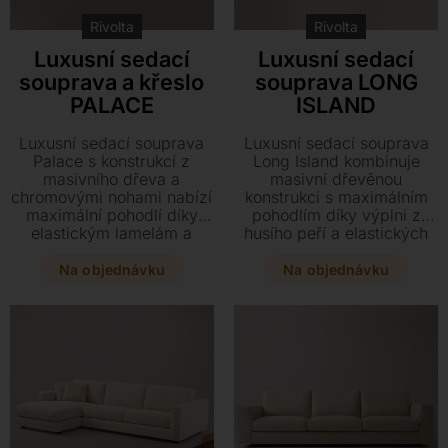
Rivolta
Rivolta
Luxusní sedací
Luxusní sedací
souprava a křeslo
souprava LONG
PALACE
ISLAND
Luxusní sedací souprava
Luxusní sedací souprava
Palace s konstrukcí z
Long Island kombinuje
masivního dřeva a
masivní dřevěnou
chromovými nohami nabízí
konstrukci s maximálním
maximální pohodlí díky
pohodlím díky výplni z
elastickým lamelám a
husího peří a elastických
kvalitní polyuretanové
lamel. Vyberte si z
pěně. Sestavte si svůj
nepřeberného množství
Na objednávku
Na objednávku
ideální kousek na míru
látek či kůží a sestavte si
výběrem z mnoha modulů
svou pohovku na míru s
a prémiových potahů z
praktickým snímatelným
látek či hovězí kůže.
potahem. Elegantní
Elegantní design s
chromové nohy podtrhují
prošívanými polštáři
špičkové zpracování
vdechne vašemu interiéru
tohoto variabilního
styl a prvotřídní komfort.
designového kousku.