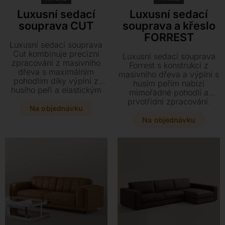
Luxusní sedací
Luxusní sedací
souprava CUT
souprava a křeslo
FORREST
Luxusní sedací souprava
Cut kombinuje precizní
Luxusní sedací souprava
zpracování z masivního
Forrest s konstrukcí z
dřeva s maximálním
masivního dřeva a výplní s
pohodlím díky výplni z
husím peřím nabízí
husího peří a elastickým
mimořádné pohodlí a
lamelám. Vytvořte si
prvotřídní zpracování.
sestavu přímo na míru z
Na objednávku
Sestavte si sestavu na míru
široké škály komponentů,
a vyberte si z bohaté
Na objednávku
látek i kůží přesně podle
nabídky látek či kůží
svého vkusu.
přesně podle svého stylu.