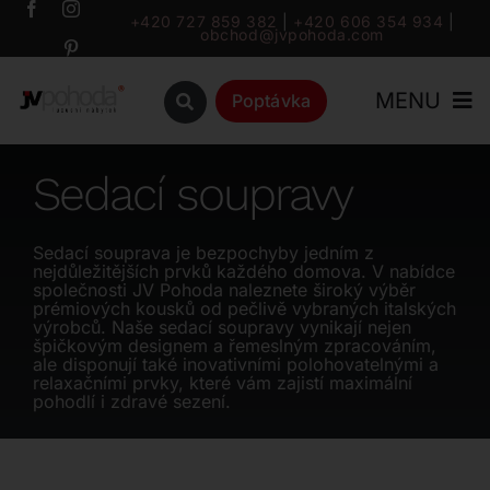
Přeskočit
+420 727 859 382
|
+420 606 354 934
|
obchod@jvpohoda.com
na
obsah
MENU
Poptávka
Úvod
Sedací soupravy
O nás
Sedací souprava je bezpochyby jedním z
nejdůležitějších prvků každého domova. V nabídce
společnosti JV Pohoda naleznete široký výběr
Katalog
prémiových kousků od pečlivě vybraných italských
výrobců. Naše sedací soupravy vynikají nejen
špičkovým designem a řemeslným zpracováním,
ale disponují také inovativními polohovatelnými a
Značky
relaxačními prvky, které vám zajistí maximální
pohodlí i zdravé sezení.
Outlet