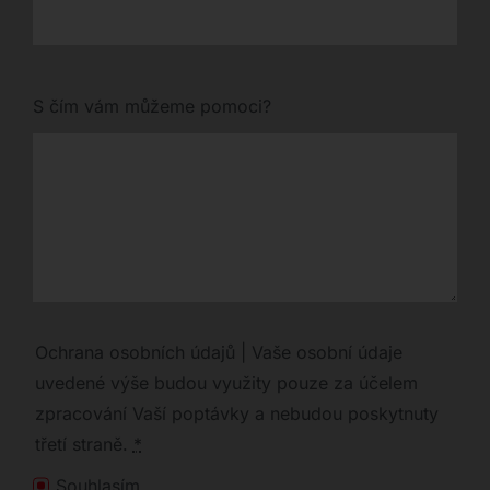
S čím vám můžeme pomoci?
Ochrana osobních údajů | Vaše osobní údaje
uvedené výše budou využity pouze za účelem
zpracování Vaší poptávky a nebudou poskytnuty
třetí straně.
*
Souhlasím