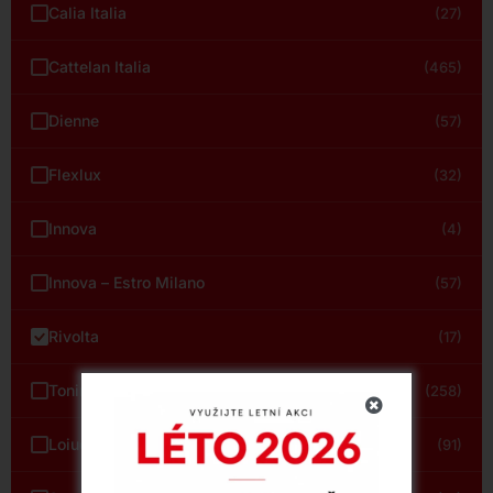
Calia Italia
(27)
Cattelan Italia
(465)
Dienne
(57)
Flexlux
(32)
Innova
(4)
Innova – Estro Milano
(57)
Rivolta
(17)
Tonin Casa
(258)
LoiudiceD
(91)