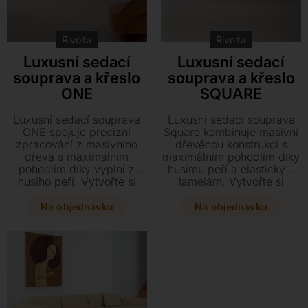
Rivolta
Rivolta
Luxusní sedací
Luxusní sedací
souprava a křeslo
souprava a křeslo
ONE
SQUARE
Luxusní sedací souprava
Luxusní sedací souprava
ONE spojuje precizní
Square kombinuje masivní
zpracování z masivního
dřevěnou konstrukci s
dřeva s maximálním
maximálním pohodlím díky
pohodlím díky výplni z
husímu peří a elastickým
husího peří. Vytvořte si
lamelám. Vytvořte si
sestavu na míru a vyberte
sestavu na míru z kůže či
si z nepřeberného
látek s praktickým
Na objednávku
Na objednávku
množství látek či kůží,
odnímatelným potahem a
navíc s praktickým
dopřejte svému interiéru
snímatelným potahem.
nadčasový design s
Tato vysoce kvalitní
nenápadnými kovovými
pohovka s chromovanými
nohami.
nohami zaručuje zdravé a
měkké sezení v mnoha
rozměrech.