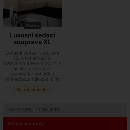
Rivolta
Luxusní sedací
souprava XL
Luxusní sedací souprava
XL s konstrukcí z
masivního dřeva a výplní z
husího peří nabízí
maximální pohodlí a
výjimečnou měkkost. Díky
široké škále komponentů,
látek i kůží si můžete
Na objednávku
sestavit stylový a kvalitní
kousek nábytku přesně na
míru vašemu interiéru.
KATEGORIE PRODUKTŮ
Sedací soupravy