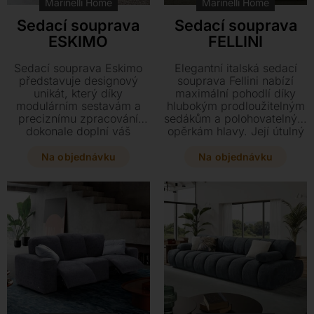
Marinelli Home
Marinelli Home
Sedací souprava
Sedací souprava
ESKIMO
FELLINI
Sedací souprava Eskimo
Elegantní italská sedací
představuje designový
souprava Fellini nabízí
unikát, který díky
maximální pohodlí díky
modulárním sestavám a
hlubokým prodloužitelným
preciznímu zpracování
sedákům a polohovatelným
dokonale doplní váš
opěrkám hlavy. Její útulný
moderní životní styl. Užijte
design s kovovými nohami
si maximální komfort s
a možností výběru z
Na objednávku
Na objednávku
výplní z peří a vyberte si z
mnoha materiálů i barev z
bohaté škály potahových
ní činí dokonalý prvek pro
materiálů, od pravé kůže
váš každodenní odpočinek.
až po luxusní textilie. Tento
variabilní model lze
přizpůsobit vašim
potřebám v mnoha
rozměrech i typech
provedení.