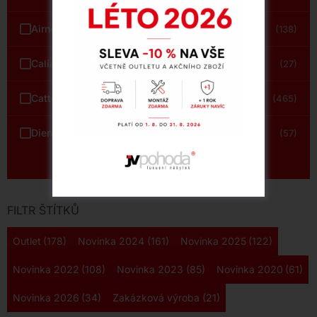
Airnova
(138)
Calia Italia
(27)
Cattelan Italia
(465)
Dienne
(57)
Zobrazit vše
FILTR ŠTÍTKŮ
Outlet
(178)
Novinka 2024
(161)
Novinka 2025
(122)
Novinka 2022
(108)
Novinka 2023
(85)
Novinka 2020
(61)
Novinka 2026
(34)
Zakázková výroba
(21)