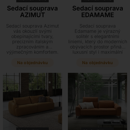
Sedací souprava
Sedací souprava
AZIMUT
EDAMAME
Sedací souprava Azimut
Sedací souprava
vás okouzlí svými
Edamame je výrazný
obepínajícími tvary,
solitér s elegantními
precizním italským
liniemi, který do moderních
zpracováním a
obývacích prostor přináší
výjimečným komfortem.
luxusní styl i maximální
Individuálně polohovatelné
komfort. Vyberte si z
opěrky hlavy i nohou vám
široké škály kvalitních kůží
Na objednávku
Na objednávku
umožní najít ideální pozici
či textilií a přizpůsobte si
pro dokonalou relaxaci v
rozměry i provedení
moderním interiéru.
přesně podle svých
Vyberte si z bohaté škály
představ.
kvalitního koženého či
textilního čalounění a
dopřejte si nadčasový
design přesně podle
vašich představ.