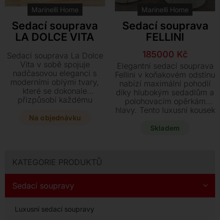
Marinelli Home
Marinelli Home
Sedací souprava
Sedací souprava
LA DOLCE VITA
FELLINI
Původní
Aktuální
185000
Kč
Sedací souprava La Dolce
cena
cena
Vita v sobě spojuje
Elegantní sedací souprava
nadčasovou eleganci s
byla:
je:
Fellini v koňakovém odstínu
moderními oblými tvary,
nabízí maximální pohodlí
234900 Kč.
185000 Kč.
které se dokonale
díky hlubokým sedadlům a
přizpůsobí každému
polohovacím opěrkám
interiéru. Díky praktickým
hlavy. Tento luxusní kousek
nastavitelným polštářům a
Na objednávku
v jemné kůži a moderním
širokému výběru
zaobleném tvaru je k
Skladem
prémiových kůží i textilií
dodání ihned za
nabízí maximální komfort a
výjimečnou akční cenu.
variabilitu přesně podle
vašich představ. Tato
KATEGORIE PRODUKTŮ
všestranná souprava s
dřevěnou konstrukcí je
Sedací soupravy
dostupná v mnoha
rozměrech a může být
doplněna stylovým
Luxusní sedací soupravy
kontrastním prošíváním.