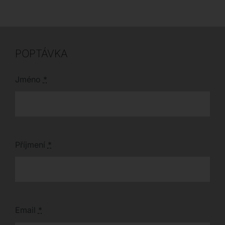
POPTÁVKA
Jméno
*
Příjmení
*
Email
*