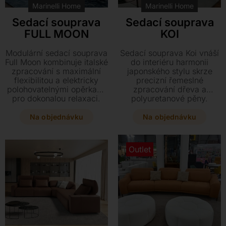
Marinelli Home
Marinelli Home
Sedací souprava
Sedací souprava
FULL MOON
KOI
Modulární sedací souprava
Sedací souprava Koi vnáší
Full Moon kombinuje italské
do interiéru harmonii
zpracování s maximální
japonského stylu skrze
flexibilitou a elektricky
precizní řemeslné
polohovatelnými opěrkami
zpracování dřeva a
pro dokonalou relaxaci.
polyuretanové pěny.
Vyberte si z bohaté škály
Vyberte si z bohaté škály
kůží či látek a přizpůsobte
textilních materiálů či
Na objednávku
Na objednávku
si rozměry i provedení
pravých kůží a dopřejte si
přesně svému modernímu
unikátní komfort v
interiéru.
rozměrech přesně podle
Outlet
vašich představ.