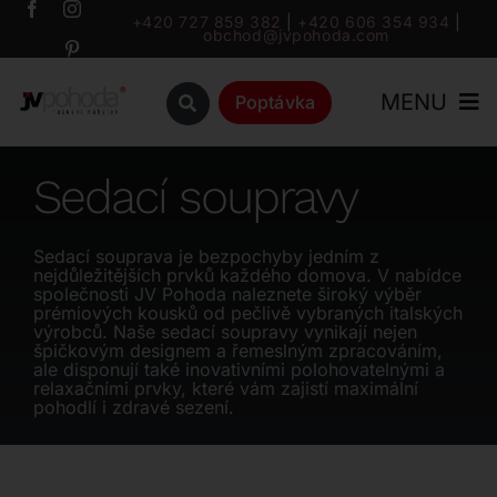
Přeskočit
+420 727 859 382
|
+420 606 354 934
|
obchod@jvpohoda.com
na
obsah
MENU
Poptávka
Úvod
Sedací soupravy
O nás
Sedací souprava je bezpochyby jedním z
nejdůležitějších prvků každého domova. V nabídce
společnosti JV Pohoda naleznete široký výběr
Katalog
prémiových kousků od pečlivě vybraných italských
výrobců. Naše sedací soupravy vynikají nejen
špičkovým designem a řemeslným zpracováním,
ale disponují také inovativními polohovatelnými a
Značky
relaxačními prvky, které vám zajistí maximální
pohodlí i zdravé sezení.
Outlet