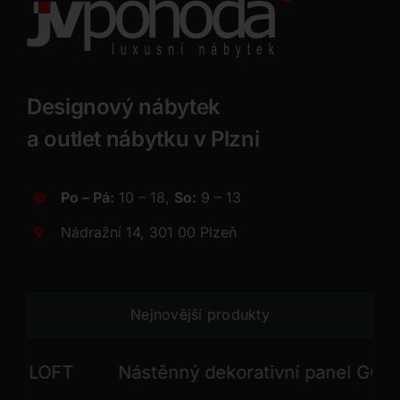
Designový nábytek
a outlet nábytku v Plzni
Po – Pá:
10 – 18,
So:
9 – 13
Nádražní 14, 301 00 Plzeň
Nejnovější produkty
FT
Nástěnný dekorativní panel GONG