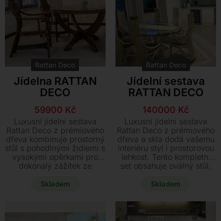
Rattan Deco
Rattan Deco
Jídelna RATTAN
Jídelní sestava
DECO
RATTAN DECO
Původní
Aktuální
Původní
Aktuální
59900
Kč
140000
Kč
cena
cena
cena
cena
Luxusní jídelní sestava
Luxusní jídelní sestava
byla:
je:
byla:
je:
Rattan Deco z prémiového
Rattan Deco z prémiového
dřeva kombinuje prostorný
dřeva a skla dodá vašemu
107450 Kč.
59900 Kč.
262000 Kč.
140000 Kč.
stůl s pohodlnými židlemi s
interiéru styl i prostorovou
vysokými opěrkami pro
lehkost. Tento kompletní
dokonalý zážitek ze
set obsahuje oválný stůl,
stolování. Využijte
šest komfortních židlí,
jedinečnou šanci a pořiďte
prostorný příborník a
Skladem
Skladem
si tento exkluzivní
designové zrcadlo za
vystavený model se slevou
výjimečnou akční cenu.
47.550 Kč.
Využijte jedinečnou
možnost nechat si v rámci