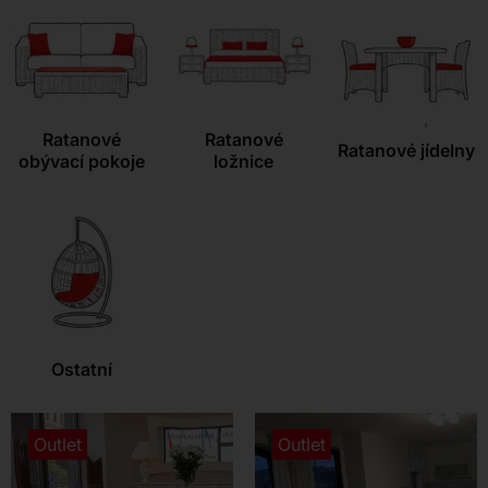
Kontakt
Ratanové
Ratanové
Ratanové jídelny
obývací pokoje
ložnice
Ostatní
Outlet
Outlet