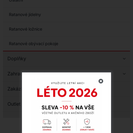
Ratanové jídelny
Ratanové ložnice
Ratanové obývací pokoje
Doplňky
Zahradní nábytek
Zakázková výroba
Outlet