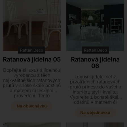
Rattan Deco
Rattan Deco
Ratanová jídelna 05
Ratanová jídelna
06
Dopřejte si luxus s jídelnou
vyrobenou z těch
Luxusní jídelní set z
nejkvalitnějších ratanových
prvotřídních ratanových
prutů v široké škále odstínů
prutů přinese do vašeho
a matném či lesklém
interiéru styl i kvalitu.
provedení. Tento
Vybírejte z bohaté škály
výjimečný kousek doplňují
odstínů v matném či
prvotřídní španělské látky,
Na objednávku
lesklém provedení
které podtrhují jeho
doplněných o prvotřídní
Na objednávku
eleganci a styl.
španělské látky.