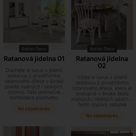
ceny přečalounit sedáky
podle vlastního vkusu.
Rattan Deco
Rattan Deco
Ratanová jídelna 01
Ratanová jídelna
02
Dopřejte si luxus s jídelní
sestavou z prvotřídního
Užijte si luxus s jídelní
ratanového dřeva v široké
sestavou z prvotřídního
paletě matných i lesklých
ratanového dřeva, která je
odstínů. Tato jedinečná
dostupná v široké škále
kombinace poctivého
matných i lesklých odstínů.
řemesla a kvalitních
Tento stylový nábytek
španělských látek vnese
Na objednávku
doplňují kvalitní španělské
do vašeho interiéru styl a
látky, které podtrhnou
Na objednávku
eleganci.
eleganci vašeho interiéru.