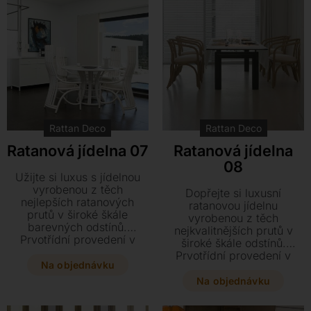
Rattan Deco
Rattan Deco
Ratanová jídelna 07
Ratanová jídelna
08
Užijte si luxus s jídelnou
vyrobenou z těch
Dopřejte si luxusní
nejlepších ratanových
ratanovou jídelnu
prutů v široké škále
vyrobenou z těch
barevných odstínů.
nejkvalitnějších prutů v
Prvotřídní provedení v
široké škále odstínů.
matu či lesku doplňují
Prvotřídní provedení v
kvalitní španělské látky pro
Na objednávku
matu či lesku doplňují
váš dokonalý interiér.
španělské látky té nejvyšší
Na objednávku
jakosti.