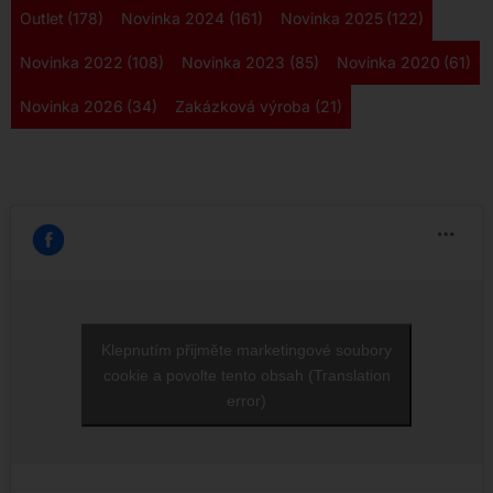
Outlet
(178)
Novinka 2024
(161)
Novinka 2025
(122)
Novinka 2022
(108)
Novinka 2023
(85)
Novinka 2020
(61)
Novinka 2026
(34)
Zakázková výroba
(21)
Klepnutím přijměte marketingové soubory
cookie a povolte tento obsah (Translation
error)