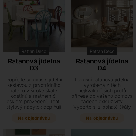
Rattan Deco
Rattan Deco
Ratanová jídelna
Ratanová jídelna
03
04
Dopřejte si luxus s jídelní
Luxusní ratanová jídelna
sestavou z prvotřídního
vyrobená z těch
ratanu v široké škále
nejkvalitnějších prutů
odstínů a matném či
přinese do vašeho domova
lesklém provedení. Tento
nádech exkluzivity.
stylový nábytek doplňují
Vyberte si z bohaté škály
vysoce kvalitní španělské
odstínů v matném či
látky pro váš maximální
lesklém provedení
Na objednávku
Na objednávku
komfort.
doplněném o prvotřídní
španělské látky.