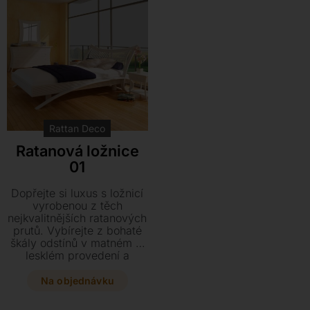
Rattan Deco
Ratanová ložnice
01
Dopřejte si luxus s ložnicí
vyrobenou z těch
nejkvalitnějších ratanových
prutů. Vybírejte z bohaté
škály odstínů v matném či
lesklém provedení a
vytvořte si stylové místo
pro svůj odpočinek.
Na objednávku