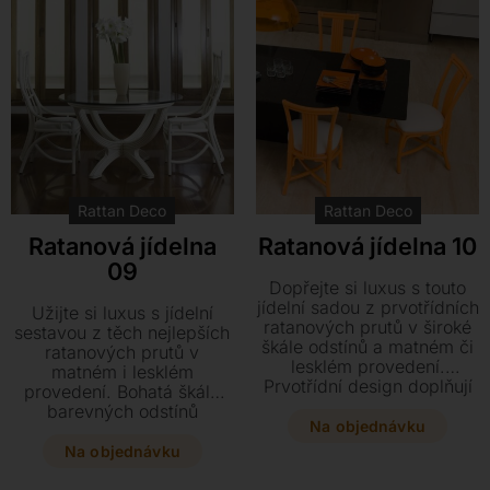
Rattan Deco
Rattan Deco
Ratanová jídelna
Ratanová jídelna 10
09
Dopřejte si luxus s touto
jídelní sadou z prvotřídních
Užijte si luxus s jídelní
ratanových prutů v široké
sestavou z těch nejlepších
škále odstínů a matném či
ratanových prutů v
lesklém provedení.
matném i lesklém
Prvotřídní design doplňují
provedení. Bohatá škála
kvalitní španělské látky,
barevných odstínů
které vaší jídelně dodají
Na objednávku
doplněná o kvalitní
punc exkluzivity.
španělské látky dodá
Na objednávku
vašemu interiéru styl a