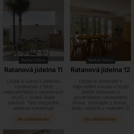
eleganci.
Rattan Deco
Rattan Deco
Ratanová jídelna 11
Ratanová jídelna 12
Užijte si luxus s jídelnou
Užijte si stolování v
vyrobenou z těch
naprostém luxusu s touto
nejkvalitnějších ratanových
jídelní sestavou z
prutů v široké škále
prvotřídního ratanového
odstínů. Tato elegantní
dřeva. Vybírejte z bohaté
sestava kombinuje
škály odstínů v matném či
prvotřídní ratanové dřevo s
lesklém provedení, které
kvalitními španělskými
doplňují kvalitní španělské
Na objednávku
Na objednávku
látkami pro váš dokonalý
látky.
interiér.