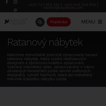
Přeskočit
+420 727 859 382
|
+420 606 354 934
|
obchod@jvpohoda.com
na
obsah
MENU
Poptávka
Úvod
Ratanový nábytek
O nás
Nabízíme mimořádně precizně zpracovaný luxusní
ratanový nábytek, který vyniká nadčasovým
designem a špičkovou kvalitou zpracování.
Katalog
Vybraný indonéský ratan, zpracovávaný v rukou
zkušených řemeslníků podle návrhů světových
designérů, vytváří harmonii, které jen málokterý
milovník krásného nábytku odolá.
Značky
Outlet