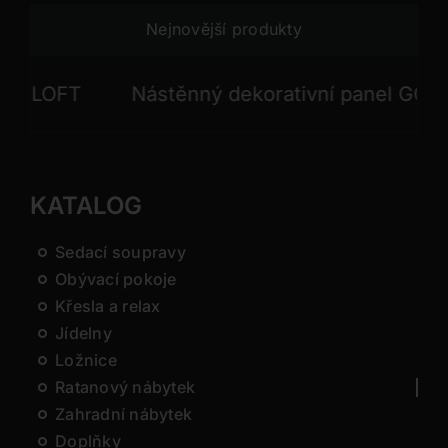
Nejnovější produkty
FT
Nástěnný dekorativní panel GONG
KATALOG
Sedací soupravy
Obývací pokoje
Křesla a relax
Jídelny
Ložnice
Ratanový nábytek
Zahradní nábytek
Doplňky