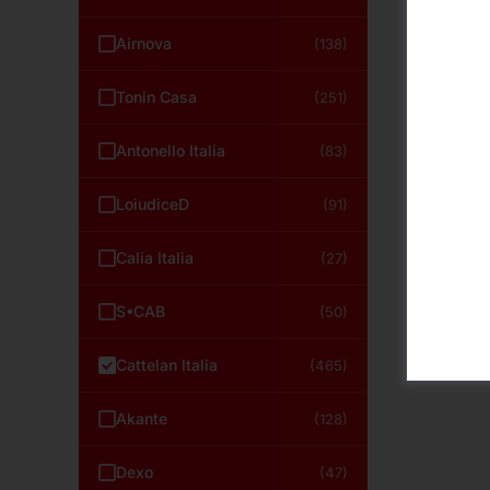
Airnova
(138)
Tonin Casa
(251)
Antonello Italia
(83)
LoiudiceD
(91)
Calia Italia
(27)
S•CAB
(50)
Cattelan Italia
(465)
Akante
(128)
Dexo
(47)