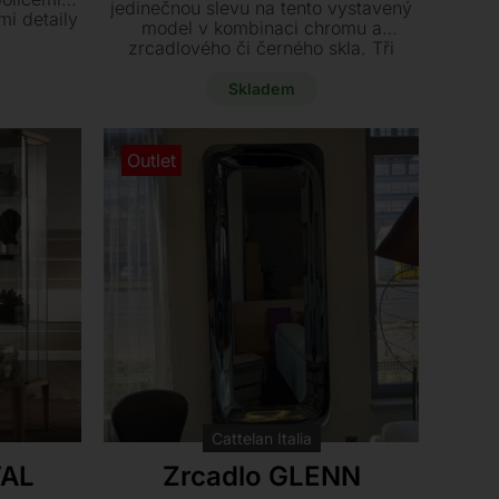
jedinečnou slevu na tento vystavený
mi detaily
model v kombinaci chromu a
73 cm je
zrcadlového či černého skla. Tři
 cenu se
různé velikosti stolků zajistí vašemu
obývacímu pokoji dynamický a
Skladem
stylový vzhled.
Outlet
Cattelan Italia
TAL
Zrcadlo GLENN