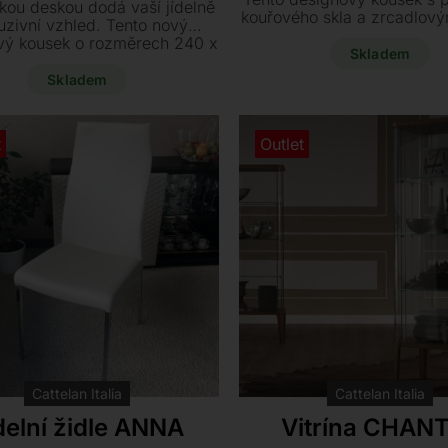
kou deskou dodá vaší jídelně
kouřového skla a zrcadlový
uzivní vzhled. Tento nový
o rozměrech 218 x 45,5 x 
vý kousek o rozměrech 240 x
nyní k dispozici za akční
Skladem
 cm je k dodání ihned za
slevou 12.900 Kč.
u cenu. Dopřejte si italskou
Skladem
anci, kterou si můžete po
uvě prohlédnout přímo na
showroomu.
t
Outlet
Cattelan Italia
Cattelan Italia
delní židle ANNA
Vitrína CHAN