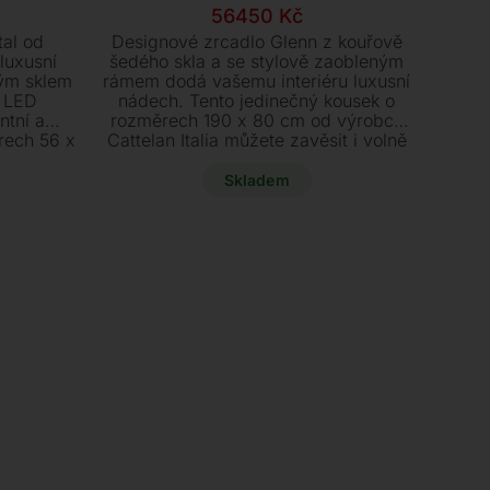
í
í
Původní
Aktuální
56450
Kč
cena
cena
tal od
Designové zrcadlo Glenn z kouřově
byla:
je:
 luxusní
šedého skla a se stylově zaobleným
rým sklem
rámem dodá vašemu interiéru luxusní
Kč.
č.
62750 Kč.
56450 Kč.
m LED
nádech. Tento jedinečný kousek o
ntní a
rozměrech 190 x 80 cm od výrobce
rech 56 x
Cattelan Italia můžete zavěsit i volně
spozici
opřít a je ihned k odběru se slevou.
.990 Kč.
Skladem