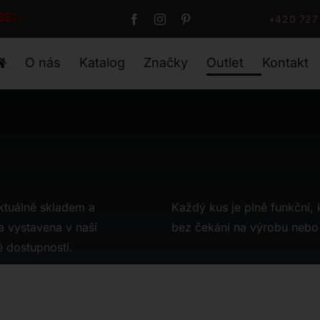
VŠE!
+420 727
O nás
Katalog
Značky
Outlet
Kontakt
ktuálně skladem a
Každý kus je plně funkční, k
a vystavena v naší
bez čekání na výrobu nebo
é dostupnosti.