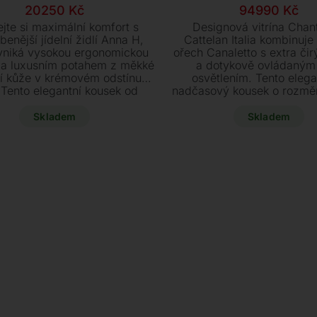
Původní
Aktuální
Původn
Aktuáln
20250
Kč
94990
Kč
cena
cena
cena
cena
jte si maximální komfort s
Designová vitrína Chan
byla:
je:
byla:
je:
íbenější jídelní židlí Anna H,
Cattelan Italia kombinuje
vyniká vysokou ergonomickou
ořech Canaletto s extra či
22500 Kč.
20250 Kč.
105524 
94990 K
 a luxusním potahem z měkké
a dotykově ovládaný
í kůže v krémovém odstínu
osvětlením. Tento elega
 Tento elegantní kousek od
nadčasový kousek o rozmě
ho výrobce Cattelan Italia na
48 x 178 cm je nyní k di
vané podnoži je k dispozici
skladem za akční cenu 94
Skladem
Skladem
ihned za akční cenu.