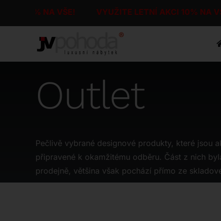
Přeskočit
AKCI 10% NA VŠE!
VYUŽITE LETNÍ AKCI 10% NA 
na
obsah
Outlet
Pečlivě vybrané designové produkty, které jsou a
připravené k okamžitému odběru. Část z nich byl
prodejně, většina však pochází přímo ze skladov