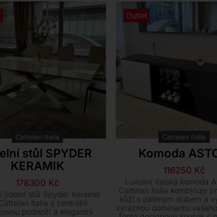
t
Outlet
Cattelan Italia
Cattelan Italia
elní stůl SPYDER
Komoda AST
KERAMIK
Původn
Aktuáln
116250
Kč
cena
cena
Luxusní italská komoda A
Původní
Aktuální
178300
Kč
byla:
je:
Cattelan Italia kombinuje p
cena
cena
 jídelní stůl Spyder Keramik
kůži s páleným dubem a vy
129150 
116250 
byla:
je:
Cattelan Italia s centrální
výraznou dominantu vašeho 
zovou podnoží a elegantní
198100 Kč.
178300 Kč.
Tento designový kousek s p