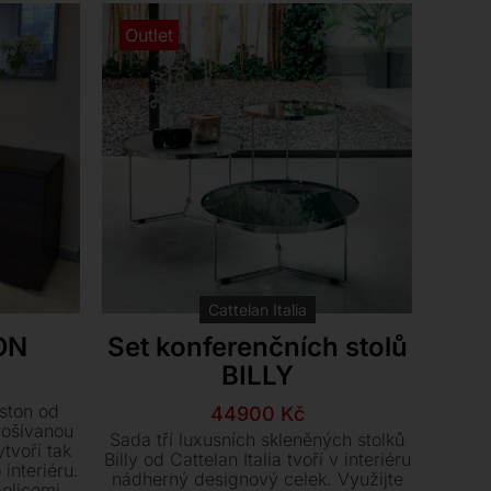
Outlet
Cattelan Italia
ON
Set konferenčních stolů
BILLY
í
í
ston od
Původní
Aktuální
44900
Kč
rošívanou
cena
cena
Sada tří luxusních skleněných stolků
tvoří tak
Kč.
Kč.
byla:
je:
Billy od Cattelan Italia tvoří v interiéru
interiéru.
nádherný designový celek. Využijte
80850 Kč.
44900 Kč.
olicemi z