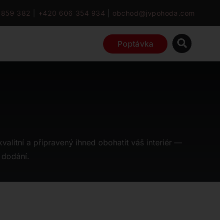
 859 382
|
+420 606 354 934
|
obchod@jvpohoda.com
Poptávka
valitní a připravený ihned obohatit váš interiér —
 dodání.