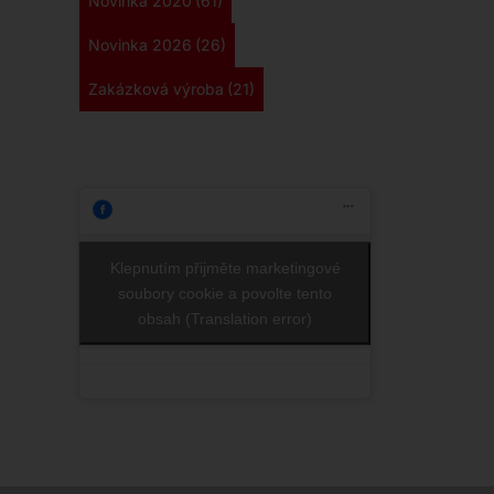
Novinka 2020
(61)
Novinka 2026
(26)
Zakázková výroba
(21)
Klepnutím přijměte marketingové
soubory cookie a povolte tento
obsah (Translation error)