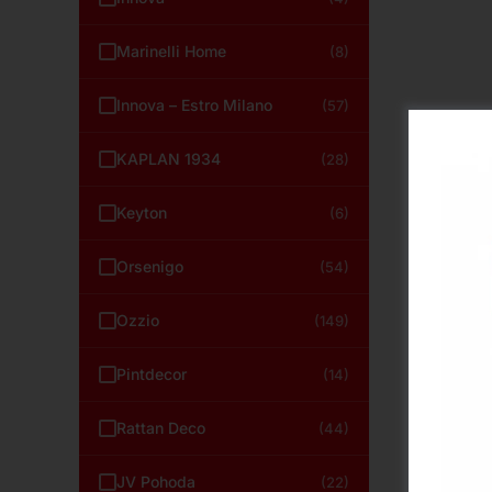
Marinelli Home
(8)
Innova – Estro Milano
(57)
KAPLAN 1934
(28)
Keyton
(6)
Orsenigo
(54)
Ozzio
(149)
Pintdecor
(14)
Rattan Deco
(44)
JV Pohoda
(22)