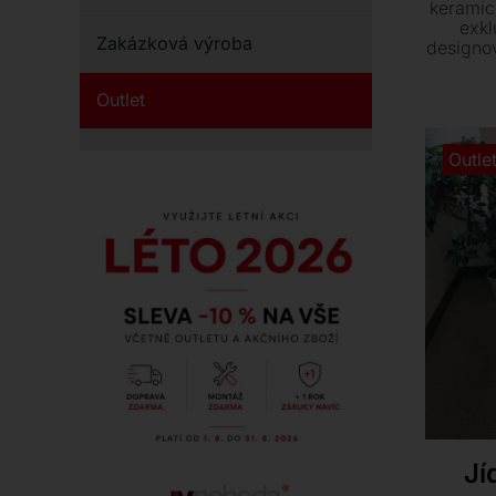
keramic
exkl
Zakázková výroba
designo
120
výhodno
Outlet
eleg
doml
Outle
Jí