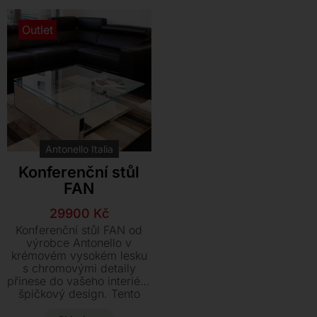
Kontakt
Outlet
Antonello Italia
Konferenční stůl
FAN
Původní
Aktuální
29900
Kč
cena
cena
Konferenční stůl FAN od
byla:
je:
výrobce Antonello v
krémovém vysokém lesku
80640 Kč.
29900 Kč.
s chromovými detaily
přinese do vašeho interiéru
špičkový design. Tento
vystavený model o