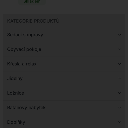
rozměrech 100 x 100 x 34
Skladem
cm nyní můžete získat za
výjimečnou akční cenu
29.900 Kč.
KATEGORIE PRODUKTŮ
Sedací soupravy
Obývací pokoje
Křesla a relax
Jídelny
Ložnice
Ratanový nábytek
Doplňky