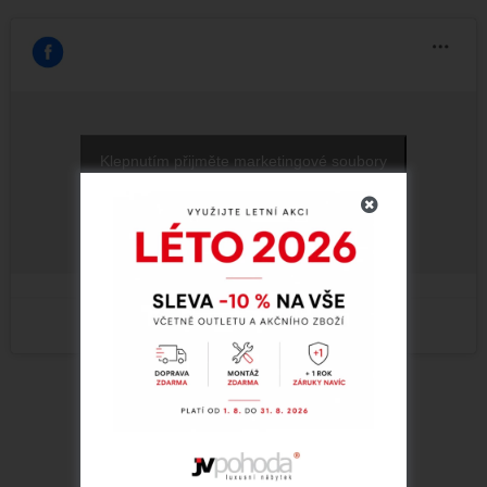
Klepnutím přijměte marketingové soubory
cookie a povolte tento obsah (Translation
error)