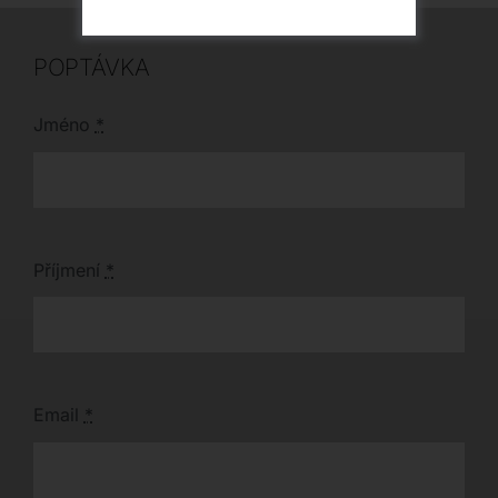
POPTÁVKA
Jméno
*
Příjmení
*
Email
*