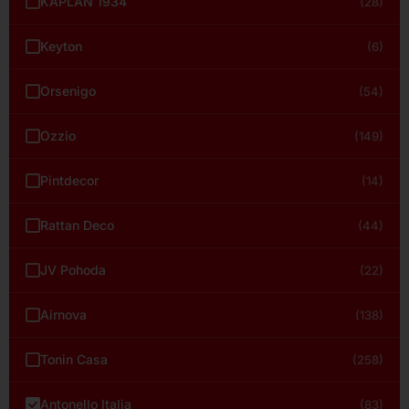
KAPLAN 1934
(28)
Keyton
(6)
Orsenigo
(54)
Ozzio
(149)
Pintdecor
(14)
Rattan Deco
(44)
JV Pohoda
(22)
Airnova
(138)
Tonin Casa
(258)
Antonello Italia
(83)