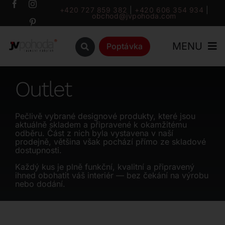
Přeskočit
+420 727 859 382
|
+420 606 354 934
|
obchod@jvpohoda.com
na
obsah
MENU
Poptávka
Úvod
Outlet
O nás
Pečlivě vybrané designové produkty, které jsou
aktuálně skladem a připravené k okamžitému
odběru. Část z nich byla vystavena v naší
Katalog
prodejně, většina však pochází přímo ze skladové
dostupnosti.
Každý kus je plně funkční, kvalitní a připravený
Značky
ihned obohatit váš interiér — bez čekání na výrobu
nebo dodání.
Outlet