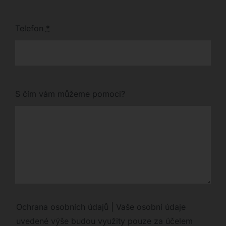
Telefon
*
S čím vám můžeme pomoci?
Ochrana osobních údajů | Vaše osobní údaje
uvedené výše budou využity pouze za účelem