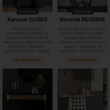
Tonin Casa
Tonin Casa
Konzole ELISEO
Konzole REVERSE
Konzole Eliseo s
Konzole Reverse vnese do
dominantní podnoží a
vašeho interiéru moderní
luxusní mramorovou či
estetiku díky ikonické
keramickou deskou vytvoří
kovové podnoži a luxusní
jedinečný doplněk v
desce z keramiky či
každém interiéru. Model
travertinu. Tento stylový
Élite navíc oslní elegantním
kousek o rozměrech 149 x
dřevěným profilem z
45 x 74 cm je ideálním
Na objednávku
Na objednávku
ořechu nebo dubu, který
doplňkem pro
dokonale lemuje celou
reprezentativní prostory i
desku. Dopřejte svému
obývací pokoje.
domovu styl s tímto
designovým kouskem o
rozměrech 116 x 46 x 76
cm.