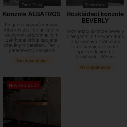
Tonin Casa
Tonin Casa
Konzole ALBATROS
Rozkládací konzole
BEVERLY
Elegantní kovová konzole
Albatros zaujme unikátním
Rozkládací konzole Beverly
designem připomínajícím
v elegantním tmavém dubu
zakřivená křídla spojená
a karbonově šedé oceli
dřevěným detailem. Tento
představuje dokonalé
patentovaný kousek o
spojení designu a
rozměrech 120 x 28 x 25
funkčnosti. Během
cm skvěle doplní různé
Na objednávku
okamžiku ji proměníte v
typy interiérů a nabízí
plnohodnotný jídelní stůl o
Na objednávku
stylovou kombinaci
délce až 200 nebo 300
lakovaného kovu a
cm, který je ideální pro
prémiového dřeva.
velké rodinné sešlosti.
Novinka 2022