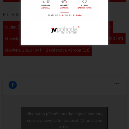
FILTR ŠTÍTKŮ
Outlet
(178)
Novinka 2024
(161)
Novinka 2025
(122)
Novinka 2022
(108)
Novinka 2023
(85)
Novinka 2020
(61)
Novinka 2026
(34)
Zakázková výroba
(21)
Klepnutím přijměte marketingové soubory
cookie a povolte tento obsah (Translation
error)