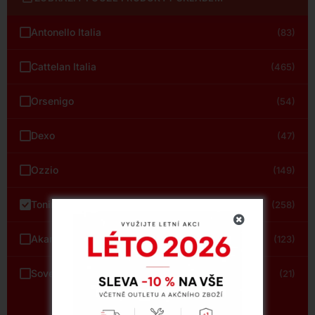
Antonello Italia
(83)
Cattelan Italia
(465)
Orsenigo
(54)
Dexo
(47)
Ozzio
(149)
Tonin Casa
(258)
Akante
(123)
Sovet
(21)
Zobrazit vše