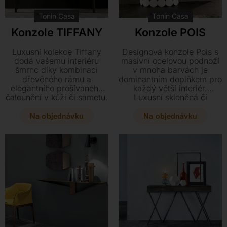
Tonin Casa
Tonin Casa
Konzole TIFFANY
Konzole POIS
Luxusní kolekce Tiffany
Designová konzole Pois s
dodá vašemu interiéru
masivní ocelovou podnoží
šmrnc díky kombinaci
v mnoha barvách je
dřevěného rámu a
dominantním doplňkem pro
elegantního prošívaného
každý větší interiér.
čalounění v kůži či sametu.
Luxusní skleněná či
Tento designový kousek o
keramická deska o
rozměrech 136 x 40 x 74
rozměru 150 x 45 x 75 cm
Na objednávku
Na objednávku
cm můžete doplnit dalšími
dodá vašemu domovu
prvky ze stejné řady a
jedinečný styl.
vytvořit tak dokonale
sladěný prostor. Výběr z
mnoha odstínů a
dřevěných dekorů, jako je
ořech Canaletto či pálený
dub, zaručuje maximální
přizpůsobení vašemu
stylu.