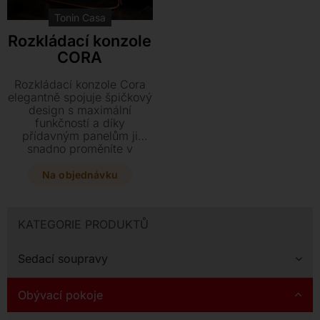
Tonin Casa
Rozkládací konzole
CORA
Rozkládací konzole Cora
elegantně spojuje špičkový
design s maximální
funkčností a díky
přídavným panelům ji
snadno proměníte v
plnohodnotný jídelní stůl o
délce až 300 cm. Tento
Na objednávku
stylový kousek z lakované
oceli a melaminu v
provedení ořechu či dubu
KATEGORIE PRODUKTŮ
poslouží jako praktický
odkládací stolek, který je
vždy připraven pro velké
Sedací soupravy
rodinné sešlosti.
Obývací pokoje