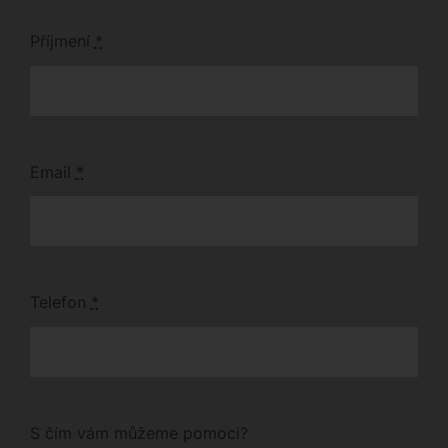
Příjmení
*
Email
*
Telefon
*
S čím vám můžeme pomoci?