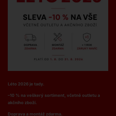
Léto 2026 je tady.
–10 % na veškerý sortiment, včetně outletu a
akčního zboží.
Doprava a montáž zdarma.