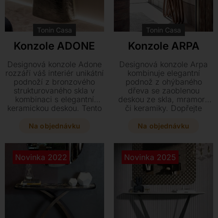
Kontakt
Tonin Casa
Tonin Casa
Konzole ADONE
Konzole ARPA
Designová konzole Adone
Designová konzole Arpa
rozzáří váš interiér unikátní
kombinuje elegantní
podnoží z bronzového
podnož z ohýbaného
strukturovaného skla v
dřeva se zaoblenou
kombinaci s elegantní
deskou ze skla, mramoru
keramickou deskou. Tento
či keramiky. Dopřejte
luxusní kousek o
svému interiéru tento
rozměrech 150 x 45 x 75
stylový kousek o
Na objednávku
Na objednávku
cm skvěle doplní jídelní
rozměrech 116 x 46 x 77
stoly ze stejné řady a dodá
cm, který lze dokonale
prostoru osobitý styl.
sladit i s jídelním stolem ve
Novinka 2022
Novinka 2025
stejném designu.