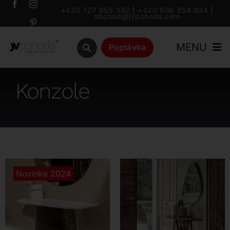
Přeskočit
+420 727 859 382
|
+420 606 354 934
|
obchod@jvpohoda.com
na
obsah
MENU
Poptávka
Úvod
Konzole
O nás
Katalog
Novinka 2024
Značky
Outlet