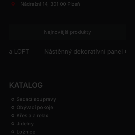
Nádražní 14, 301 00 Plzeň
Nejnovější produkty
LOFT
Nástěnný dekorativní panel GONG
KATALOG
Sedací soupravy
Obývací pokoje
Křesla a relax
Jídelny
Ložnice