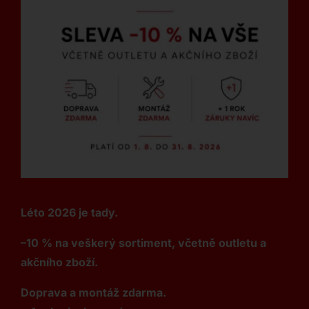
Léto 2026 je tady.
–10 % na veškerý sortiment, včetně outletu a
akčního zboží.
Doprava a montáž zdarma.