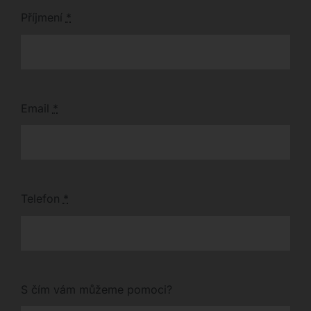
Příjmení
*
Email
*
Telefon
*
S čím vám můžeme pomoci?