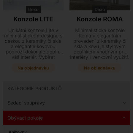
Dexo
Dexo
Konzole LITE
Konzole ROMA
Unikátní konzole Lite v
Minimalistická konzole
minimalistickém designu s
Roma v elegantním
deskou z keramiky či skla
provedení z keramiky či
a elegantní kovovou
skla a kovu je stylovým
podnoží dokonale doplní
doplňkem vhodným pro
váš interiér. Vybírat
interiéry i venkovní využití.
můžete ze čtyř různých
Přizpůsobte si ji podle
rozměrů a volitelně doplnit
svých představ díky
Na objednávku
Na objednávku
praktickou spodní polici z
volitelné skleněné polici
transparentního skla.
nebo praktické zásuvce ve
dvou dostupných
KATEGORIE PRODUKTŮ
rozměrech.
Sedací soupravy
Obývací pokoje
Knihovny