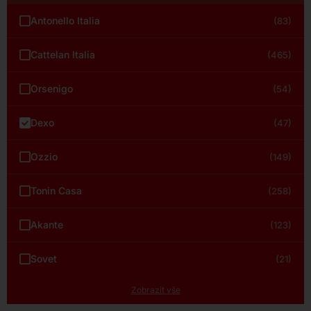
Antonello Italia
(83)
Cattelan Italia
(465)
Orsenigo
(54)
Dexo
(47)
Ozzio
(149)
Tonin Casa
(258)
Akante
(123)
Sovet
(21)
Zobrazit vše