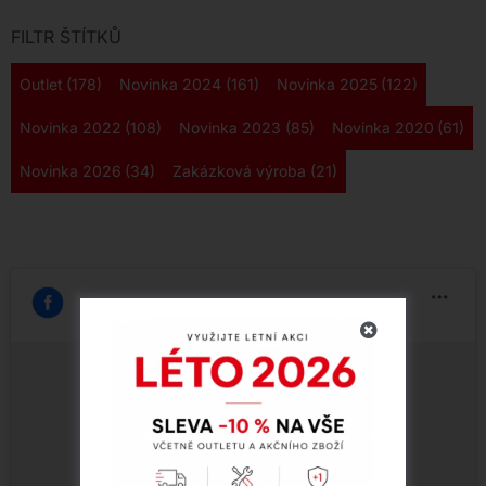
FILTR ŠTÍTKŮ
Outlet
(178)
Novinka 2024
(161)
Novinka 2025
(122)
Novinka 2022
(108)
Novinka 2023
(85)
Novinka 2020
(61)
Novinka 2026
(34)
Zakázková výroba
(21)
Klepnutím přijměte marketingové soubory
cookie a povolte tento obsah (Translation
error)