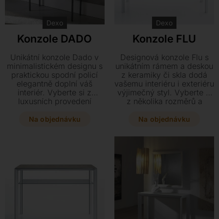
Dexo
Dexo
Konzole DADO
Konzole FLU
Unikátní konzole Dado v
Designová konzole Flu s
minimalistickém designu s
unikátním rámem a deskou
praktickou spodní policí
z keramiky či skla dodá
elegantně doplní váš
vašemu interiéru i exteriéru
interiér. Vyberte si z
výjimečný styl. Vyberte si
luxusních provedení
z několika rozměrů a
keramiky či skla v
elegantních provedení
kombinaci s lakovaným
podnože v lakovaném kovu
Na objednávku
Na objednávku
kovem a třemi dostupnými
či leštěném hliníku. Tento
rozměry. Tato stylová
variabilní kousek můžete
konzole je součástí širší
doplnit i praktickou spodní
kolekce nábytku Dado pro
policí z transparentního
dokonale sladěný domov.
skla.