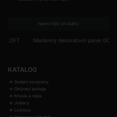
Nejnovější produkty
OFT
Nástěnný dekorativní panel GONG
KATALOG
Sedací soupravy
Obývací pokoje
Křesla a relax
Jídelny
Ložnice
Ratanový nábytek