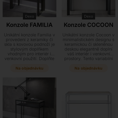
Kontakt
Dexo
Dexo
Konzole FAMILIA
Konzole COCOON
Unikátní konzole Familia v
Unikátní konzole Cocoon v
provedení z keramiky či
minimalistickém designu s
skla s kovovou podnoží je
keramickou či skleněnou
stylovým doplňkem
deskou elegantně doplní
vhodným pro interiér i
váš interiér i venkovní
venkovní použití. Doplňte
prostory. Tento variabilní
svůj domov o tento
kousek lze přizpůsobit
elegantní kousek, který
praktickou zásuvkou nebo
Na objednávku
Na objednávku
nabízí možnost praktické
skleněnou policí přesně
zásuvky a výběr ze dvou
podle vašich potřeb.
rozměrů.