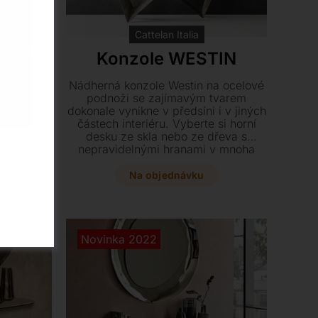
Cattelan Italia
zole
Konzole WESTIN
Nádherná konzole Westin na ocelové
podnoži se zajímavým tvarem
ur na
dokonale vynikne v předsíni i v jiných
stenci
částech interiéru. Vyberte si horní
ní prvek,
desku ze skla nebo ze dřeva s
působí
nepravidelnými hranami v mnoha
aly i
stylových barevných variantách.
legantních
Tento designový kousek vyžaduje
Na objednávku
rého skla
kotvení na zeď a dodá vašemu
mbinaci s
domovu punc luxusu.
ladnou.
Novinka 2022