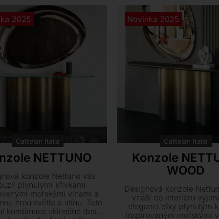
velikostních variantá
nka 2025
Novinka 2025
Cattelan Italia
Cattelan Italia
nzole NETTUNO
Konzole NETT
WOOD
gnová konzole Nettuno vás
ouzlí plynulými křivkami
Designová konzole Nettu
rovanými mořskými vlnami a
vnáší do interiéru výji
nou hrou světla a stínu. Tato
eleganci díky plynulým 
ní kombinace skleněné desky
inspirovaným mořskými v