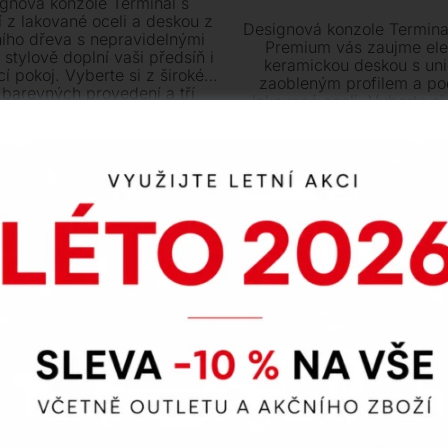
gnová konzole Terminal s
 z lakované oceli a deskou z
Designová konzole Termina
ího dřeva s nepravidelnými
Premium vás zaujme ele
stylově doplní vaši předsíň i
keramickou deskou s uni
í pokoj. Vyberte si z široké
zaobleným profilem a po
 barevných provedení a tří
lakované oceli. Vyberte si
tických rozměrů ten pravý
škály luxusních dekorů 
ousek pro váš interiér.
Na objednávku
praktických rozměrů ten
kousek pro váš interiér. Ten
Na objednávku
prvek vyžaduje ukotvení 
dodá vašemu domovu n
exkluzivity.
nka 2023