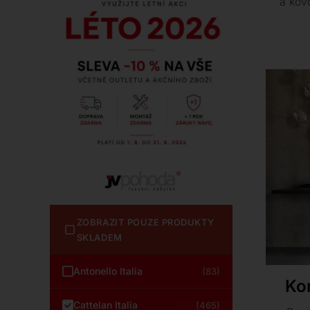
a kov
inter
prvek 
rozm
př
ZOBRAZIT POUZE PRODUKTY
SKLADEM
Antonello Italia
(83)
Ko
Cattelan Italia
(465)