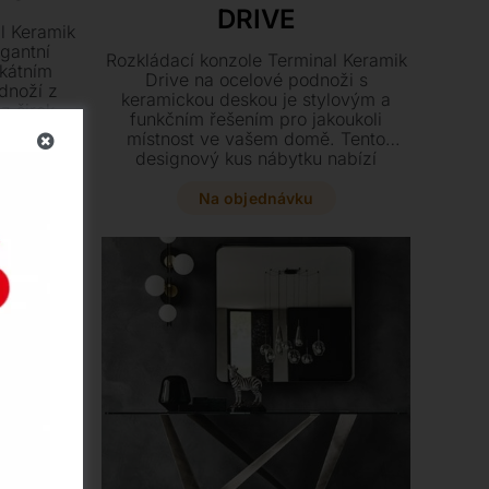
DRIVE
l Keramik
gantní
Rozkládací konzole Terminal Keramik
kátním
Drive na ocelové podnoži s
dnoží z
keramickou deskou je stylovým a
 z široké
funkčním řešením pro jakoukoli
a tří
místnost ve vašem domě. Tento
 pravý
designový kus nábytku nabízí
to stylový
flexibilní možnosti zvětšení plochy až
na zeď a
na délku 200 cm a jeho laminované
Na objednávku
ádech
nástavce dokonale ladí s podnoží.