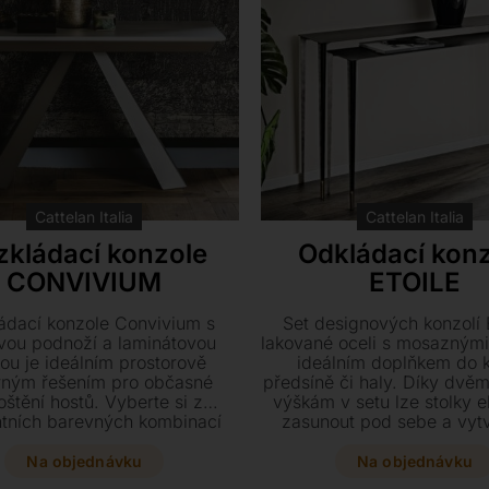
Cattelan Italia
Cattelan Italia
zkládací konzole
Odkládací kon
CONVIVIUM
ETOILE
ádací konzole Convivium s
Set designových konzolí E
vou podnoží a laminátovou
lakované oceli s mosaznými 
ou je ideálním prostorově
ideálním doplňkem do 
rným řešením pro občasné
předsíně či haly. Díky dvě
štění hostů. Vyberte si z
výškám v setu lze stolky 
ntních barevných kombinací
zasunout pod sebe a vytv
 i desky a získejte stylový
stylový a praktický prvek
, který se snadno přizpůsobí
interiér. Vyberte si z kar
Na objednávku
Na objednávku
šim aktuálním potřebám.
mosazi, bronzu nebo šedi