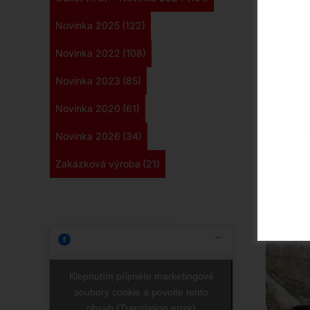
Novinka 2025
(122)
Ko
Novinka 2022
(108)
Novinka 2023
(85)
Moderní
mist
designu
Novinka 2020
(61)
dřevo
oceli. 
Novinka 2026
(34)
221 x 
in
Zakázková výroba
(21)
nekompr
exklu
ořechu 
Klepnutím přijměte marketingové
soubory cookie a povolte tento
obsah (Translation error)