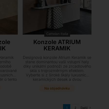
Cattelan Italia
zole
Konzole ATRIUM
IK
KERAMIK
Keramik
Designová konzole Atrium Keramik se
erního
stane dominantou vaší vstupní haly
podobě
díky unikátní podnoži ze zrcadlového
 tvarované
skla s trojrozměrným efektem.
xusních
Vyberte si z široké škály luxusních
ér o tento
keramických desek a dvou
otvení na
elegantních provedení skla pro
dokonalé sladění s vaším interiérem.
Na objednávku
Tato stylová konzole, dostupná ve
dvou rozměrech, vyžaduje pro svou
stabilitu kotvení na zeď.
1
2
Další