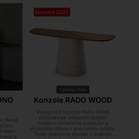
ch.
Novinka 2025
Cattelan Italia
UNO
Konzole RADO WOOD
Designová konzole Rado Wood
představuje dokonalé spojení
no Wood
moderní keramické podnože a
mečnou
přírodního dřeva s precizními detaily.
křivkám
Tento jedinečný kousek s oválnou
lnami a