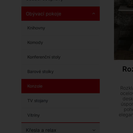
Obývací pokoje
Knihovny
Komody
Konferenční stoly
Ro
Barové stolky
Konzole
Rozkl
ocelo
desk
TV stojany
úspo
poho
elega
Vitríny
nohou
nábytek
Křesla a relax
va