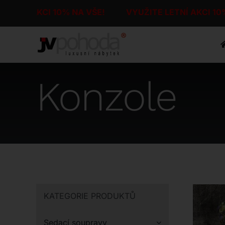
Přeskočit
TNÍ AKCI 10% NA VŠE!
VYUŽITE LETNÍ AKCI 10% 
na
obsah
Konzole
KATEGORIE PRODUKTŮ
Sedací soupravy