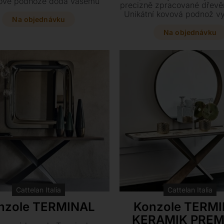
ové podnože dodá vašemu
precizně zpracované dřevě
iéru subtilní i monumentální
Unikátní kovová podnož vy
zároveň. Vyberte si z mnoha
Na objednávku
světla a stínu, která dodáv
ěrů a luxusních provedení
monumentální i subtilní v
Na objednávku
esně podle svého vkusu.
výběr máte z několika lu
provedení dřeva a lakovan
různých rozměrech
Cattelan Italia
Cattelan Italia
nzole TERMINAL
Konzole TERM
KERAMIK PRE