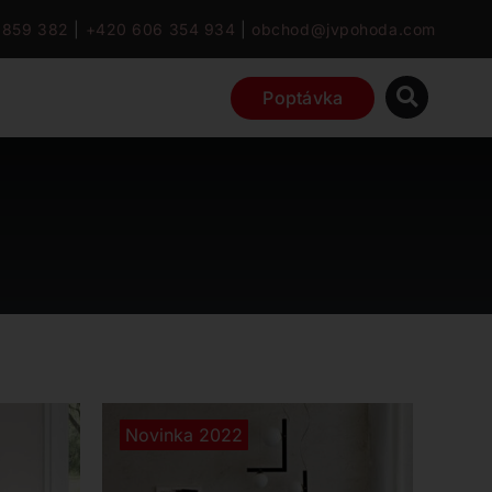
 859 382
|
+420 606 354 934
|
obchod@jvpohoda.com
Poptávka
Novinka 2022