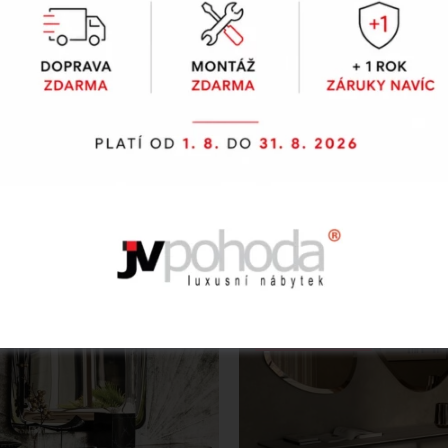
Cattelan Italia
Cattelan Italia
nzole VARENNE
Designová kon
TOUR
 konzole Varenne představuje
rovské dílo asymetrického
Designová konzole To
, které kombinuje ušlechtilé
originálním dřevěném pr
 s ostrými liniemi lakované
představuje luxusní a funkč
Tento luxusní prvek s rozměry
který se dokonale přiz
39 x 77 cm vnese do vašeho
potřebám vaší vstupní h
teriéru hřejivý vzhled a
domácnosti. Vyberte si z e
omisní kvalitu. Vyberte si z
Na objednávku
variant s horní deskou z či
zivních provedení desky v
nebo ořechu Canaletto v ko
Na objednávku
či dubu a slaďte je s širokou
grafitovou ocelovou zák
škálou barev podnoží.
Novinka 2024