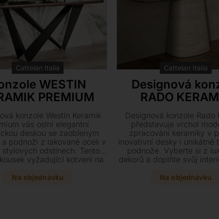
Cattelan Italia
Cattelan Italia
onzole WESTIN
Designová kon
RAMIK PREMIUM
RADO KERAM
ová konzole Westin Keramik
Designová konzole Rado 
mium vás oslní elegantní
představuje vrchol mod
ickou deskou se zaobleným
zpracování keramiky v 
 a podnoží z lakované oceli v
inovativní desky i unikátně
stylových odstínech. Tento
podnože. Vyberte si z lu
 kousek vyžadující kotvení na
dekorů a doplňte svůj interi
ď je k dispozici ve dvou
stylový kousek vyžadující k
sých rozměrech, které dodají
zeď.
Na objednávku
Na objednávku
nteriéru jedinečný charakter.