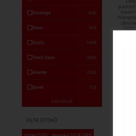
Desi
podnoží
masivn
Orsenigo
(54)
hranami 
obývac
Dexo
škály
(47)
prak
k
Ozzio
(149)
Tonin Casa
(258)
Akante
(123)
Novi
Sovet
(21)
Zobrazit vše
FILTR ŠTÍTKŮ
Outlet
(178)
Novinka 2024
(161)