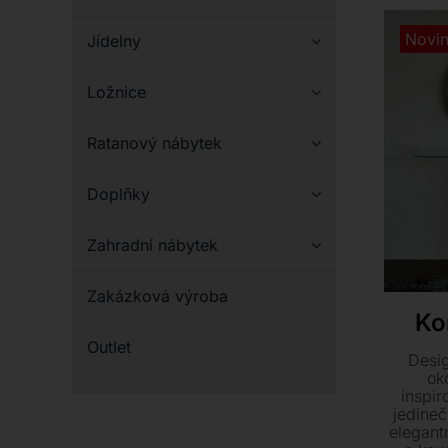
Novi
Jídelny
Ložnice
Ratanový nábytek
Doplňky
Zahradní nábytek
Zakázková výroba
Ko
Outlet
Desi
ok
inspi
jedineč
elegant