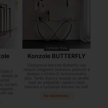
Cattelan Italia
zole
Konzole BUTTERFLY
Designová konzole Butterfly vás
okouzlí elegantní ocelovou podnoží a
toile z
deskou z čirého či texturovaného
detaily je
skla. Tento stylový kousek se skvěle
každé
hodí do předsíně i dalších částí
ma různým
interiéru a vyžaduje kotvení na zeď.
elegantně
ořit tak
Na objednávku
 pro váš
táčované
 ve dvou