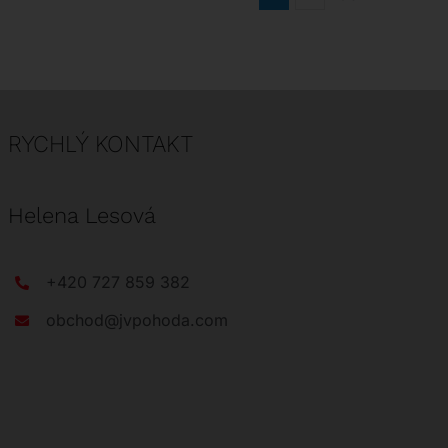
RYCHLÝ KONTAKT
Helena Lesová
+420 727 859 382
obchod@jvpohoda.com