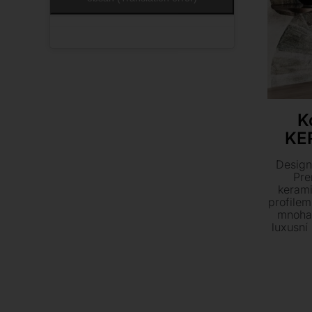
K
KE
Design
Pre
keram
profilem
mnoha 
luxusní
ze
velkory
vašemu i