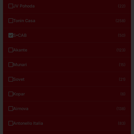
JV Pohoda
(22)
Tonin Casa
(258)
S•CAB
(50)
Akante
(123)
Munari
(15)
Sovet
(21)
Kopar
(6)
Airnova
(138)
Antonello Italia
(83)