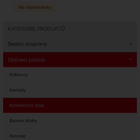
materiálům v matných
zemitých barvách skvěle
Na objednávku
oživí jak moderní interiér,
tak venkovní prostory. Na
výběr máte z několika
KATEGORIE PRODUKTŮ
rozměrů a barevných
variant, které lze mezi
sebou libovolně
Sedací soupravy
kombinovat.
Obývací pokoje
Knihovny
Komody
Konferenční stoly
Barové stolky
Konzole