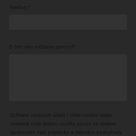
Telefon
*
S čím vám můžeme pomoci?
Ochrana osobních údajů | Vaše osobní údaje
uvedené výše budou využity pouze za účelem
zpracování Vaší poptávky a nebudou poskytnuty