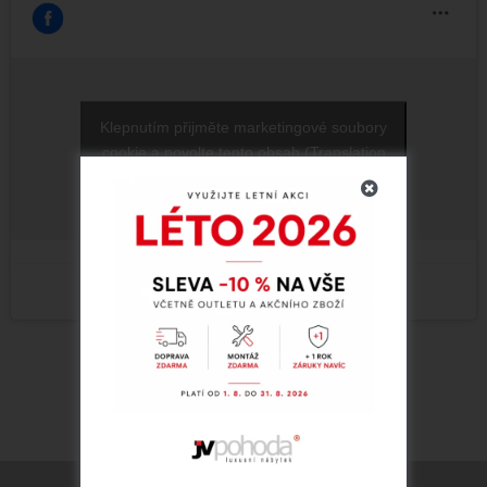
Klepnutím přijměte marketingové soubory
cookie a povolte tento obsah (Translation
error)