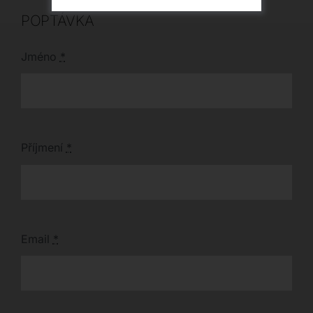
POPTÁVKA
Jméno
*
Příjmení
*
Email
*