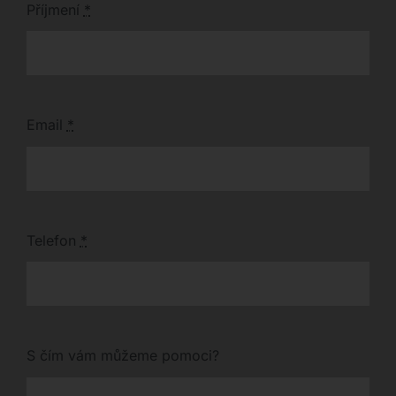
Příjmení
*
Email
*
Telefon
*
S čím vám můžeme pomoci?