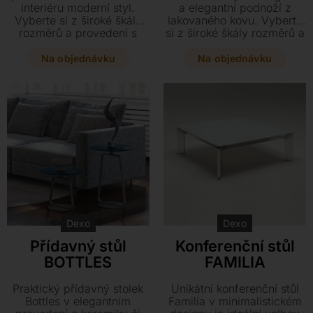
interiéru moderní styl.
a elegantní podnoží z
Vyberte si z široké škály
lakovaného kovu. Vyberte
rozměrů a provedení s
si z široké škály rozměrů a
deskou z keramiky či
kombinujte desku v
matného skla v kombinaci
provedení keramiky nebo
Na objednávku
Na objednávku
s lakovaným kovem.
lakovaného skla přesně
podle svého stylu.
Dexo
Dexo
Přídavný stůl
Konferenční stůl
BOTTLES
FAMILIA
Praktický přídavný stolek
Unikátní konferenční stůl
Bottles v elegantním
Familia v minimalistickém