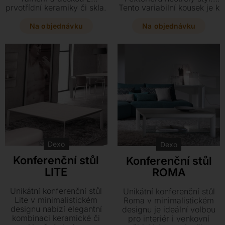
prvotřídní keramiky či skla.
Tento variabilní kousek je k
Díky široké škále rozměrů
dispozici v mnoha
a možnosti doplnění o
rozměrech i výškách a
Na objednávku
Na objednávku
spodní polici se stoly v
nabízí praktickou možnost
interiéru skvěle kombinují.
spodní skleněné police.
Vyberte si z široké škály
provedení a doplňte svůj
domov o designový prvek
z exkluzivní kolekce Flu.
Dexo
Dexo
Konferenční stůl
Konferenční stůl
LITE
ROMA
Unikátní konferenční stůl
Unikátní konferenční stůl
Lite v minimalistickém
Roma v minimalistickém
designu nabízí elegantní
designu je ideální volbou
kombinaci keramické či
pro interiér i venkovní