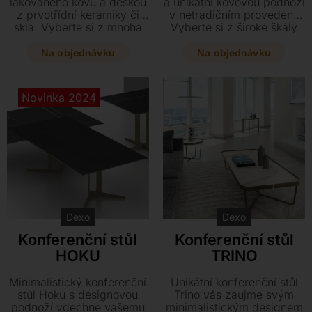
lakovaného kovu a deskou
a unikátní kovovou podnoží
z prvotřídní keramiky či
v netradičním provedení.
skla. Vyberte si z mnoha
Vyberte si z široké škály
rozměrů, tvarů i výšek ten
rozměrů a kombinujte
pravý kousek, který
desku z keramiky či skla
Na objednávku
Na objednávku
dokonale doplní váš
přesně podle svého stylu.
interiér.
Novinka 2024
Dexo
Dexo
Konferenční stůl
Konferenční stůl
HOKU
TRINO
Minimalistický konferenční
Unikátní konferenční stůl
stůl Hoku s designovou
Trino vás zaujme svým
podnoží vdechne vašemu
minimalistickým designem