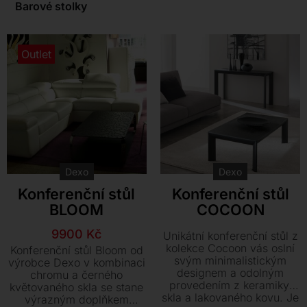
Barové stolky
Kontakt
Outlet
Dexo
Dexo
Konferenční stůl
Konferenční stůl
BLOOM
COCOON
Původní
Aktuální
9900
Kč
Unikátní konferenční stůl z
cena
cena
kolekce Cocoon vás oslní
Konferenční stůl Bloom od
svým minimalistickým
byla:
je:
výrobce Dexo v kombinaci
designem a odolným
chromu a černého
38260 Kč.
9900 Kč.
provedením z keramiky,
květovaného skla se stane
skla a lakovaného kovu. Je
výrazným doplňkem