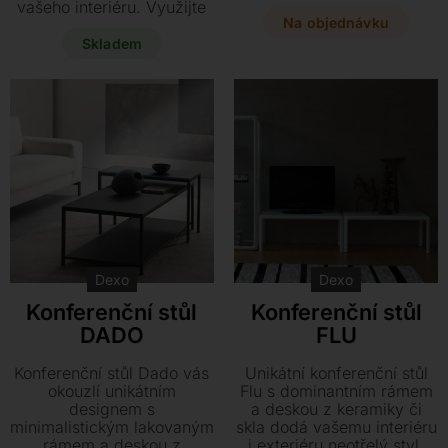
vhodný pro vnitřní i
vašeho interiéru. Využijte
venkovní použití a nabízí
Na objednávku
jedinečnou slevu na tento
praktické doplňky v
vystavený kus o
Skladem
podobě skleněné police či
rozměrech 128 x 70 x 40
zásuvky. Vyberte si z
cm, který je k dispozici za
široké škály rozměrů ten
akční cenu 9.900 Kč.
pravý kousek pro váš
interiér i zahradu.
Dexo
Dexo
Konferenční stůl
Konferenční stůl
DADO
FLU
Konferenční stůl Dado vás
Unikátní konferenční stůl
okouzlí unikátním
Flu s dominantním rámem
designem s
a deskou z keramiky či
minimalistickým lakovaným
skla dodá vašemu interiéru
rámem a deskou z
i exteriéru neotřelý styl.