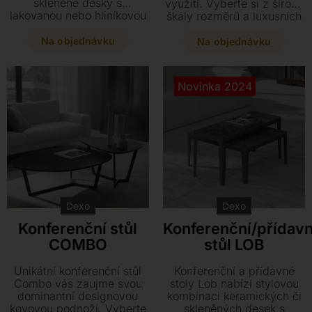
skleněné desky s
využití. Vyberte si z široké
lakovanou nebo hliníkovou
škály rozměrů a luxusních
podnoží. Tento variabilní
materiálů, jako je keramika,
kousek je k dispozici v
sklo nebo leštěný hliník,
Na objednávku
Na objednávku
mnoha rozměrech a
doplněných o praktickou
volitelně i s praktickou
polici či zásuvku.
skleněou policí. Dopřejte
Novinka 2024
svému interiéru čistý styl s
nábytkem z kolekce Lite.
Dexo
Dexo
Konferenční stůl
Konferenční/přídav
COMBO
stůl LOB
Unikátní konferenční stůl
Konferenční a přídavné
Combo vás zaujme svou
stoly Lob nabízí stylovou
dominantní designovou
kombinaci keramických či
kovovou podnoží. Vyberte
skleněných desek s