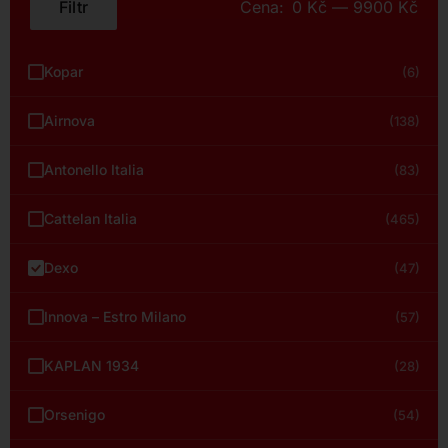
Filtr
Cena:
0 Kč
—
9900 Kč
Minimální
Maximální
cena
cena
Kopar
(6)
Airnova
(138)
Antonello Italia
(83)
Cattelan Italia
(465)
Dexo
(47)
Innova – Estro Milano
(57)
KAPLAN 1934
(28)
Orsenigo
(54)