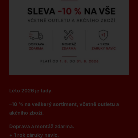
Léto 2026 je tady.
–10 % na veškerý sortiment, včetně outletu a
akčního zboží.
Doprava a montáž zdarma.
+ 1 rok záruky navíc.