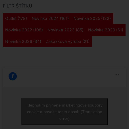
FILTR ŠTÍTKŮ
Outlet
(178)
Novinka 2024
(161)
Novinka 2025
(122)
Novinka 2022
(108)
Novinka 2023
(85)
Novinka 2020
(61)
Novinka 2026
(34)
Zakázková výroba
(21)
Klepnutím přijměte marketingové soubory
cookie a povolte tento obsah (Translation
error)