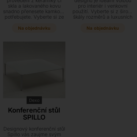
provedení z keramiky či
designu je ideální volbou
skla a lakovaného kovu
pro interiér i venkovní
snadno přenesete kamkoliv
použití. Vyberte si z široké
potřebujete. Vyberte si ze
škály rozměrů a luxusních
tří různých výšek a doplňte
provedení v kombinaci
svůj interiér tímto
keramiky, skla a
Na objednávku
Na objednávku
variabilním designovým
lakovaného kovu či
kouskem.
leštěného hliníku. Svůj stůl
můžete navíc doplnit o
praktickou spodní polici
nebo zásuvku.
Dexo
Konferenční stůl
SPILLO
Designový konferenční stůl
Spillo vás zaujme svým