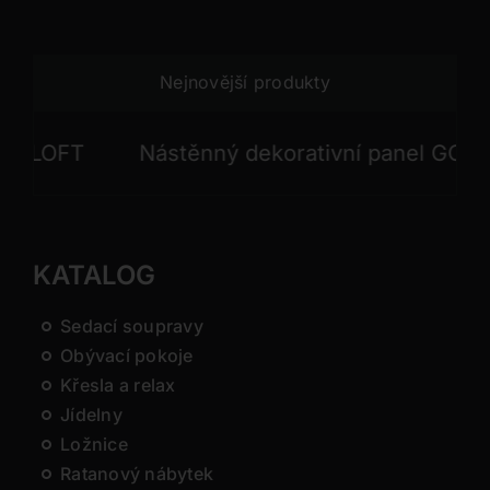
Nejnovější produkty
Nástěnný dekorativní panel GONG
Ná
KATALOG
Sedací soupravy
Obývací pokoje
Křesla a relax
Jídelny
Ložnice
Ratanový nábytek