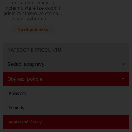
unikátním rámem a
nohami, které lze doplnit
jídelním stolem ve stejném
stylu. Vyberte si z
elegantních kombinací
keramické či skleněné
Na objednávku
desky a podnože z
lakovaného kovu nebo
leštěného hliníku v široké
KATEGORIE PRODUKTŮ
škále rozměrů.
Sedací soupravy
Obývací pokoje
Knihovny
Komody
Konferenční stoly