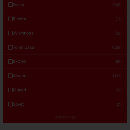
Ozzio
(149)
Rivolta
(17)
JV Pohoda
(22)
Tonin Casa
(258)
S•CAB
(50)
Akante
(123)
Munari
(15)
Sovet
(21)
Zobrazit vše