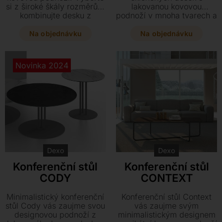
si z široké škály rozměrů a
lakovanou kovovou
kombinujte desku z
podnoží v mnoha tvarech a
keramiky nebo lakovaného
výškách. Vyberte si
skla přesně podle svého
klasický čtvercový,
Na objednávku
Na objednávku
stylu.
obdélníkový nebo hravý
trojúhelníkový design,
který se dokonale
Novinka 2024
přizpůsobí vašemu
interiéru.
Dexo
Dexo
Konferenční stůl
Konferenční stůl
CODY
CONTEXT
Minimalistický konferenční
Konferenční stůl Context
stůl Cody vás zaujme svou
vás zaujme svým
designovou podnoží z
minimalistickým designem