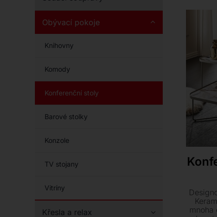
Obývací pokoje
Knihovny
Komody
Konferenční stoly
Barové stolky
Konzole
Konf
TV stojany
Vitríny
Designo
Keram
mnoha o
Křesla a relax