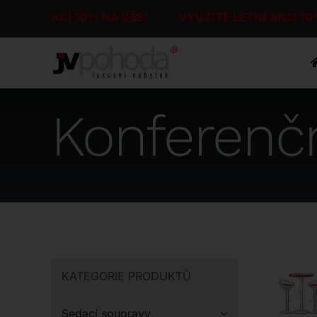
Přeskočit
TNÍ AKCI 10% NA VŠE!
VYUŽITE LETNÍ AKCI 10%
na
obsah
Konferenčn
KATEGORIE PRODUKTŮ
Sedací soupravy