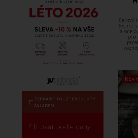
R
Barový n
Bistrot 
a ocelo
pro 
pros
rozmě
pravý k
váš int
nab
varia
Novi
ZOBRAZIT POUZE PRODUKTY
SKLADEM
Filtrovat podle ceny