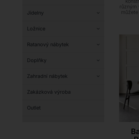
konstr
různým 
můžete 
Jídelny
kombin
sest
Ložnice
Vyberte
materiá
Ratanový nábytek
Doplňky
Zahradní nábytek
Zakázková výroba
Outlet
Ba