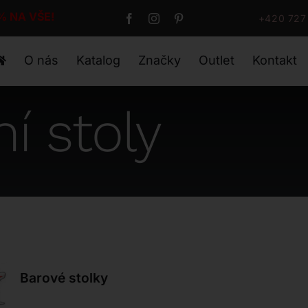
 NA VŠE!
+420 727
O nás
Katalog
Značky
Outlet
Kontakt
í stoly
Barové stolky