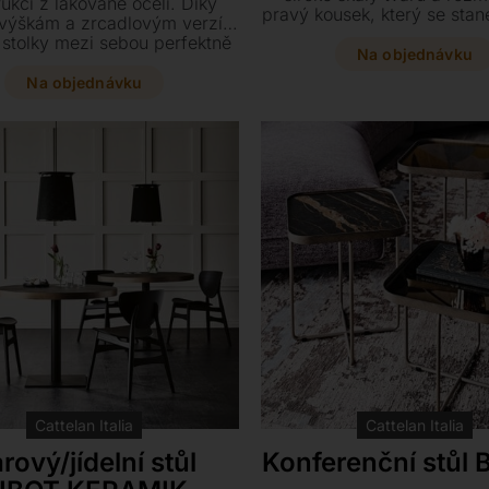
ukcí z lakované oceli. Díky
pravý kousek, který se stan
výškám a zrcadlovým verzím
dominantou vašeho inte
stolky mezi sebou perfektně
Na objednávku
ovat a vytvořit tak unikátní
avu přímo pro váš interiér.
Na objednávku
 si z bohaté škály rozměrů a
lů ten pravý kousek na míru.
Cattelan Italia
Cattelan Italia
rový/jídelní stůl
Konferenční stůl