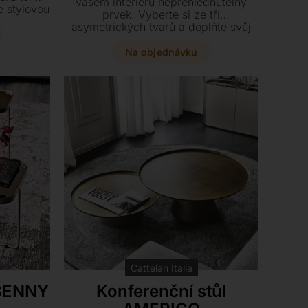
vašem interiéru nepřehlédnutelný
e stylovou
prvek. Vyberte si ze tří
riéru.
asymetrických tvarů a doplňte svůj
prostor o tento stylový kousek, který
skvěle ladí s barovými židlemi ze
Na objednávku
stejné kolekce.
Cattelan Italia
 BENNY
Konferenční stůl