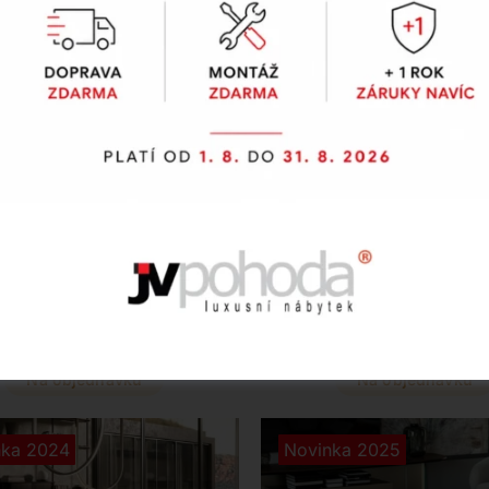
Cattelan Italia
Cattelan Italia
ignový stůl RITZ
Konferenční s
LOUNGE
ADRIAN WO
ignový stůl Ritz Lounge
Designové konferenční sto
tavuje dokonalý kompromis
Wood vnesou do vašeho in
 jídelním a konferenčním
dokonalou rovnováhu origi
em, ideální pro neformální
čistých linií a kontrastních
ání i pohodlnou práci. Tento
Vyberte si z luxusních d
 kousek s keramickou deskou
desek a stylových kovovýc
anou ocelovou podnoží skvěle
v různých rozměrech, kter
váš obývací pokoj, zejména v
vyniknou v hravých sest
Na objednávku
Na objednávku
ci s křesly z kolekce Lounge.
nka 2024
Novinka 2025