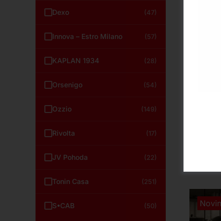
Dexo
(47)
Innova – Estro Milano
(57)
KAPLAN 1934
(28)
Des
Orsenigo
(54)
Des
Ozzio
(149)
předs
mezi
Rivolta
(17)
stolk
stolov
stylový
JV Pohoda
(22)
a lakov
doplní 
kombina
Tonin Casa
(251)
Novi
S•CAB
(50)