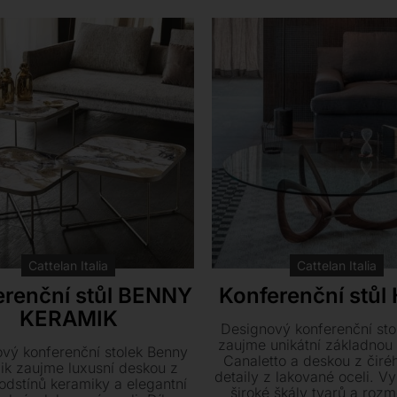
Cattelan Italia
Cattelan Italia
erenční stůl BENNY
Konferenční stůl
KERAMIK
Designový konferenční sto
zaujme unikátní základnou
vý konferenční stolek Benny
Canaletto a deskou z čiréh
ik zaujme luxusní deskou z
detaily z lakované oceli. Vy
dstínů keramiky a elegantní
široké škály tvarů a rozm