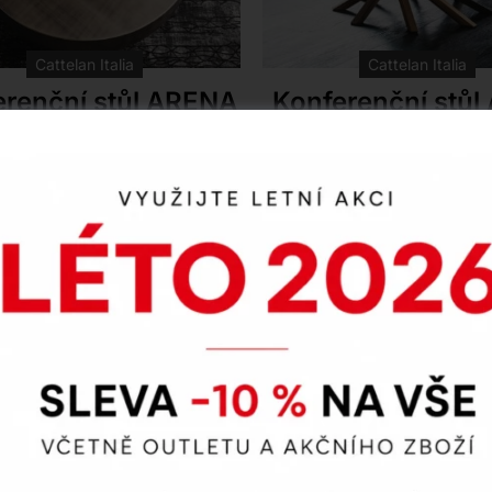
Cattelan Italia
Cattelan Italia
erenční stůl ARENA
Konferenční stůl
kulatý konferenční stůl Arena
Designový konferenční sto
 elegantním provedení
kombinuje nádhernou dř
vaného bronzu či šedi skvěle
podnož z ořechu či dubu s 
í váš interiér. Vyberte si z
deskou z čirého skla. Vybe
ké varianty nebo praktických
široké škály rozměrů te
h verzí Arena Bond a Double
kousek, který se stane s
s deskou z kouřového skla,
dominantou vašeho obý
ré jsou ideální volbou pro
pokoje.
Na objednávku
Na objednávku
početnější rodiny.
nka 2024
Novinka 2025