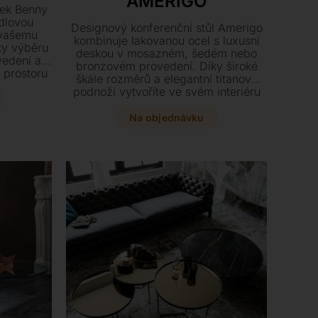
AMERIGO
lek Benny
adlovou
Designový konferenční stůl Amerigo
 vašemu
kombinuje lakovanou ocel s luxusní
íky výběru
deskou v mosazném, šedém nebo
vedení a
bronzovém provedení. Díky široké
 prostoru
škále rozměrů a elegantní titanové
t.
podnoži vytvoříte ve svém interiéru
dokonale sladěnou sestavu.
Na objednávku