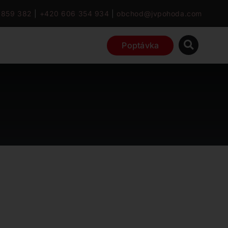
 859 382
|
+420 606 354 934
|
obchod@jvpohoda.com
Poptávka