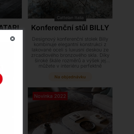
Cattelan Italia
 ATARI
Konferenční stůl BILLY
lek Atari
Designový konferenční stolek Billy
evěnou
kombinuje elegantní konstrukci z
elegantní
lakované oceli s luxusní deskou ze
rte si z
zrcadlového bronzového skla. Díky
n pravý
široké škále rozměrů a výšek jej
tylovou
můžete v interiéru perfektně
vacího
kombinovat do stylových sestav.
Vyberte si z několika moderních
Na objednávku
barevných provedení rámu a dodejte
svému domovu jedinečný charakter.
Novinka 2022