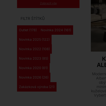
Zobrazit vše
FILTR ŠTÍTKŮ
Outlet
(178)
Novinka 2024
(161)
Novinka 2025
(122)
Novinka 2022
(108)
K
Novinka 2023
(85)
AL
Novinka 2020
(61)
Moderní
Novinka 2026
(26)
Alber
obý
minim
Zakázková výroba
(21)
kuželov
Vybert
keram
různé v