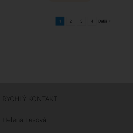
1
2
3
4
Další
RYCHLÝ KONTAKT
Helena Lesová