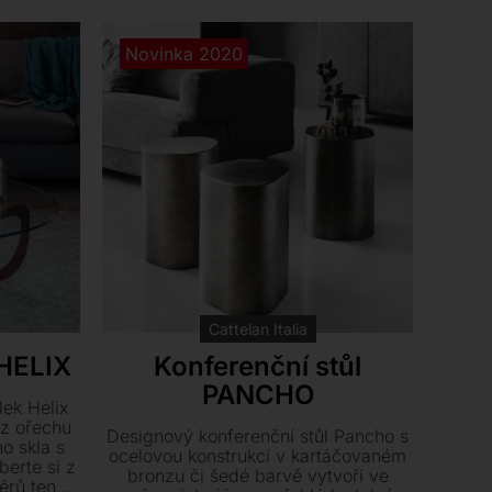
Novinka 2020
Cattelan Italia
 HELIX
Konferenční stůl
PANCHO
lek Helix
 z ořechu
Designový konferenční stůl Pancho s
o skla s
ocelovou konstrukcí v kartáčovaném
berte si z
bronzu či šedé barvě vytvoří ve
ěrů ten