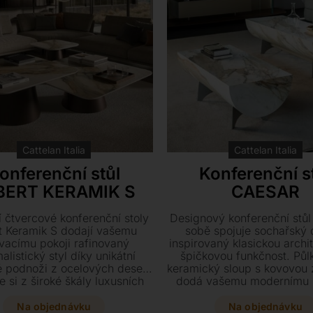
Cattelan Italia
Cattelan Italia
onferenční stůl
Konferenční s
BERT KERAMIK S
CAESAR
 čtvercové konferenční stoly
Designový konferenční stůl
t Keramik S dodají vašemu
sobě spojuje sochařský 
vacímu pokoji rafinovaný
inspirovaný klasickou archi
alistický styl díky unikátní
špičkovou funkčnost. Půl
é podnoži z ocelových desek.
keramický sloup s kovovou
e si z široké škály luxusních
dodá vašemu modernímu i
ických desek a kombinujte
stabilitu i mimořádně el
ýšky i rozměry pro dokonalý
vzhled.
Na objednávku
Na objednávku