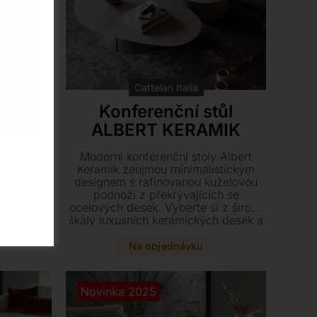
Cattelan Italia
tůl
Konferenční stůl
OD
ALBERT KERAMIK
ly Adrian
Moderní konferenční stoly Albert
teriéru
Keramik zaujmou minimalistickým
nality,
designem s rafinovanou kuželovou
 detailů.
podnoží z překrývajících se
řevěných
ocelových desek. Vyberte si z široké
h podnoží
škály luxusních keramických desek a
é nejlépe
kombinujte různé výšky i rozměry pro
avách.
dokonalý geometrický detail ve
Na objednávku
vašem obývacím pokoji.
Novinka 2025