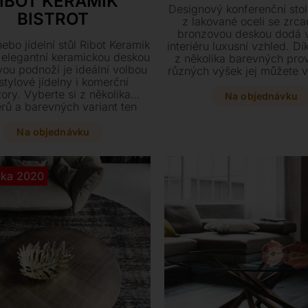
IBOT KERAMIK
Designový konferenční sto
BISTROT
z lakované oceli se zrc
bronzovou deskou dodá
ebo jídelní stůl Ribot Keramik
interiéru luxusní vzhled. D
s elegantní keramickou deskou
z několika barevných pro
vou podnoží je ideální volbou
různých výšek jej můžete v
stylové jídelny i komerční
perfektně kombinova
tory. Vyberte si z několika
Na objednávku
rů a barevných variant ten
ousek, který perfektně doplní
eriér. Tento designový prvek
Na objednávku
ízí prvotřídní materiály a
bilitu výšky pro maximální
pohodlí.
nka 2020