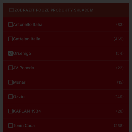
ZOBRAZIT POUZE PRODUKTY SKLADEM
Antonello Italia
(83)
Cattelan Italia
(465)
Orsenigo
(54)
JV Pohoda
(22)
Munari
(15)
Ozzio
(149)
KAPLAN 1934
(28)
Tonin Casa
(258)