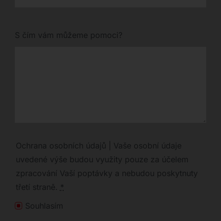
S čím vám můžeme pomoci?
Ochrana osobních údajů | Vaše osobní údaje
uvedené výše budou využity pouze za účelem
zpracování Vaší poptávky a nebudou poskytnuty
třetí straně.
*
Souhlasím