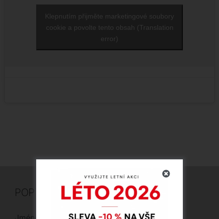
Klepnutím přijměte marketingové soubory
cookie a povolte tento obsah (Translation
error)
POPTÁVKA
Jméno
*