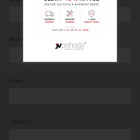
Příjmení
*
Email
*
Telefon
*