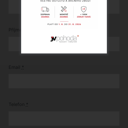
Příjmení
*
Email
*
Telefon
*