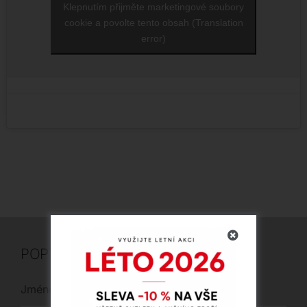
Klepnutím přijměte marketingové soubory
cookie a povolte tento obsah (Translation
error)
POPTÁVKA
Jméno
*