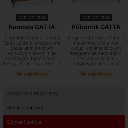
Kontakt
KAPLAN 1934
KAPLAN 1934
Komoda GATTA
Příborník GATTA
Elegantní dřevěná komoda
Elegantní příborník Gatta z
Gatta se třemi prostornými
masivního dřeva vás
zásuvkami a tichým
okouzlí minimalistickým
dotykovým kováním je
designem se zaoblenými
dokonalým doplňkem pro
hranami a tichým
každý interiér. Vyberte si z
dotykovým otevíráním
několika rozměrů a
zásuvek. Tento všestranný
kvalitních dřevin, jako je
kousek v provedení buk,
Na objednávku
Na objednávku
buk, dub či americký
dub nebo ořech skvěle
ořech, s povrchovou
doplní vaši jídelnu i ložnici
úpravou přesně podle
a nabízí velkorysý úložný
KATEGORIE PRODUKTŮ
vašich představ.
prostor ve třech různých
šířkách.
Sedací soupravy
Obývací pokoje