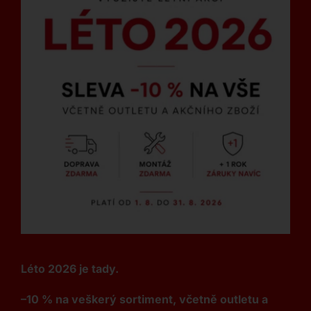
Léto 2026 je tady.
–10 % na veškerý sortiment, včetně outletu a