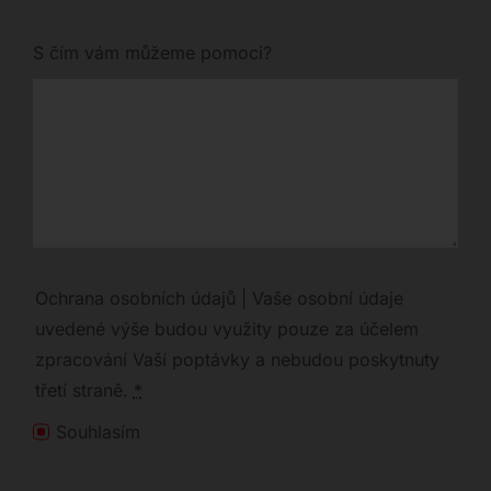
S čím vám můžeme pomoci?
Ochrana osobních údajů | Vaše osobní údaje
uvedené výše budou využity pouze za účelem
zpracování Vaší poptávky a nebudou poskytnuty
třetí straně.
*
Souhlasím