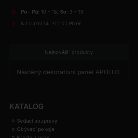
Po – Pá:
10 – 18,
So:
9 – 13
Nádražní 14, 301 00 Plzeň
Nejnovější produkty
Nástěný dekorativní panel APOLLO
Jíde
KATALOG
Sedací soupravy
Obývací pokoje
Křesla a relax