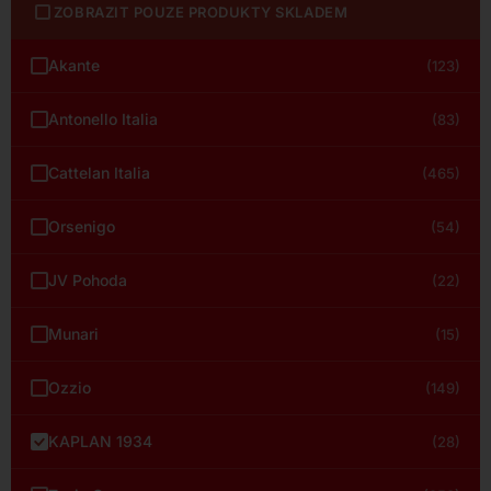
ZOBRAZIT POUZE PRODUKTY SKLADEM
Akante
(123)
Antonello Italia
(83)
Cattelan Italia
(465)
Orsenigo
(54)
JV Pohoda
(22)
Munari
(15)
Ozzio
(149)
KAPLAN 1934
(28)