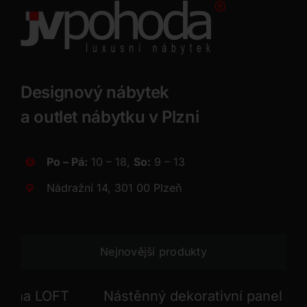
Designový nábytek
a outlet nábytku v Plzni
Po – Pá:
10 – 18,
So:
9 – 13
Nádražní 14, 301 00 Plzeň
Nejnovější produkty
na LOFT
Nástěnný dekorativní panel GONG