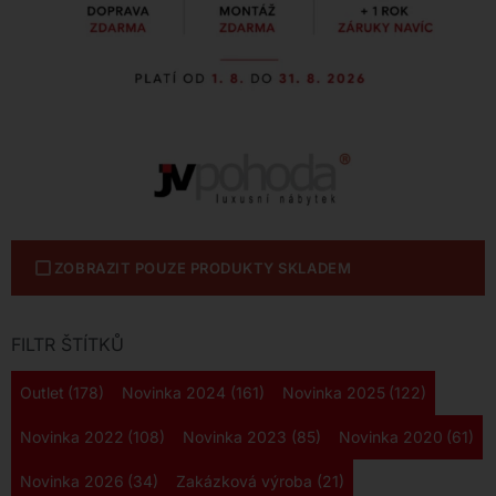
ZOBRAZIT POUZE PRODUKTY SKLADEM
FILTR ŠTÍTKŮ
Outlet
(178)
Novinka 2024
(161)
Novinka 2025
(122)
Novinka 2022
(108)
Novinka 2023
(85)
Novinka 2020
(61)
Novinka 2026
(34)
Zakázková výroba
(21)