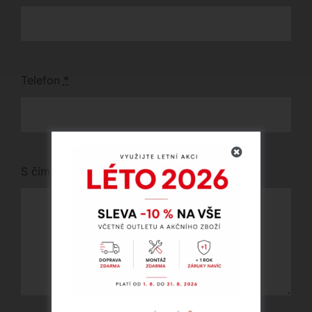
Telefon
*
S čím vám můžeme pomoci?