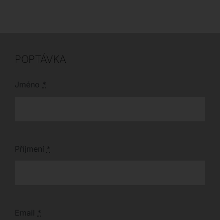
POPTÁVKA
Jméno
*
Příjmení
*
Email
*