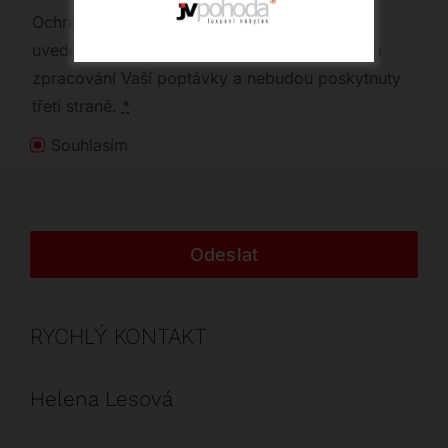
Ochrana osobních údajů | Vaše osobní údaje
uvedené výše budou využity pouze za účelem
zpracování Vaší poptávky a nebudou poskytnuty
třetí straně.
*
Souhlasím
Odeslat
RYCHLÝ KONTAKT
Helena Lesová