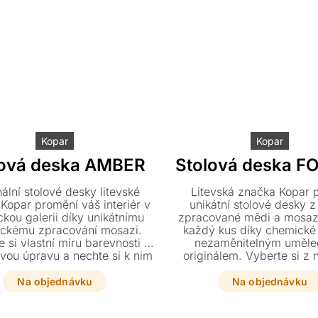
Kopar
Kopar
lová deska AMBER
Stolová deska F
nální stolové desky litevské
Litevská značka Kopar p
Kopar promění váš interiér v
unikátní stolové desky z
kou galerii díky unikátnímu
zpracované mědi a mosazi
ckému zpracování mosazi.
každý kus díky chemické
 si vlastní míru barevnosti i
nezaměnitelným uměl
vou úpravu a nechte si k nim
originálem. Vyberte si z 
řit podnož přesně na míru
rozměrů i barevných varian
vašim představám.
si k nim na míru vyrobit
Na objednávku
Na objednávku
přesně podle vašich pře