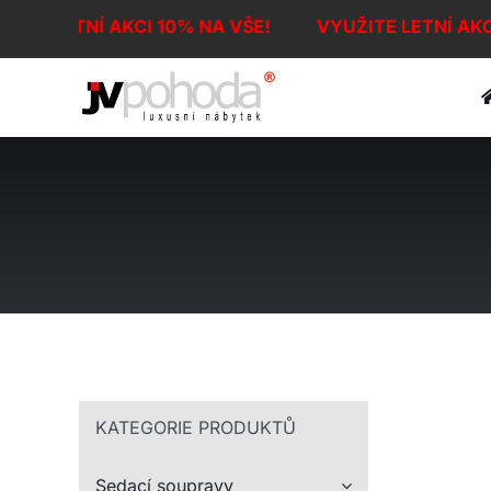
Přeskočit
ITE LETNÍ AKCI 10% NA VŠE!
VYUŽITE LETNÍ AK
na
obsah
KATEGORIE PRODUKTŮ
Sedací soupravy