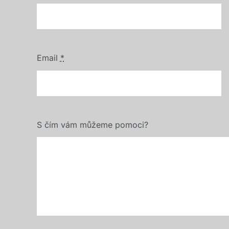
Email
*
S čím vám můžeme pomoci?