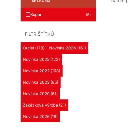
zlatém p
SKLADEM
škály r
vyrob
Kopar
(6)
FILTR ŠTÍTKŮ
Outlet
(178)
Novinka 2024
(161)
Novinka 2025
(122)
Novinka 2022
(108)
Novinka 2023
(85)
Novinka 2020
(61)
Zakázková výroba
(21)
Novinka 2026
(18)