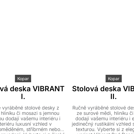
Kopar
Kopar
ová deska VIBRANT
Stolová deska V
I.
II.
 vyráběné stolové desky z
Ručně vyráběné stolové de
 hliníku či mosazi s jemnou
ze surové mědi, hliníku č
ou dodají vašemu interiéru i
dodají vašemu interiéru i 
teriéru luxusní vzhled v
jedinečný rustikální vzhled 
oměděném, stříbrném nebo
texturou. Vyberte si z ele