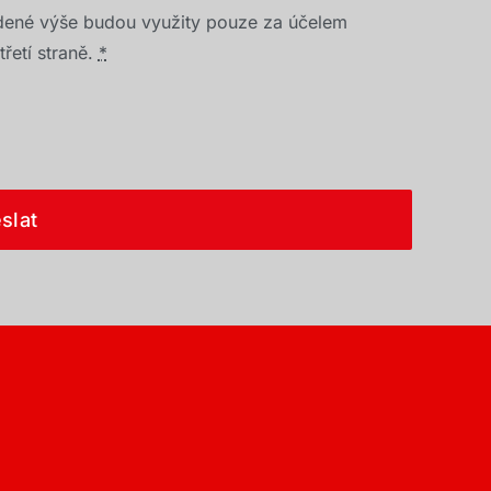
dené výše budou využity pouze za účelem
řetí straně.
*
slat