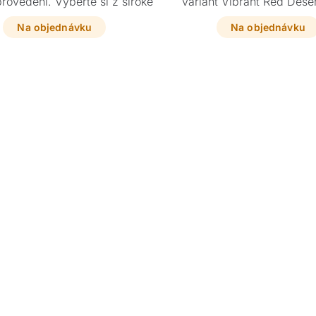
rovedení. Vyberte si z široké
variant Vibrant Red Dese
ozměrů a doplňte je o podnož
Moon nebo Evening Sun v 
enou přesně na míru vašim
rozměrech a doplňte je 
Na objednávku
Na objednávku
představám.
vyrobenou přesně na mír
představám.