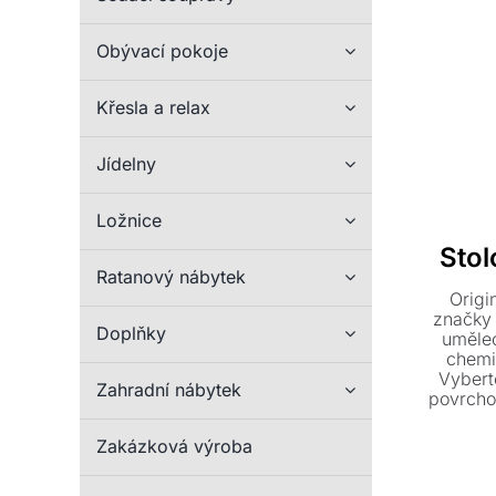
Obývací pokoje
Křesla a relax
Jídelny
Ložnice
Sto
Ratanový nábytek
Origi
značky 
Doplňky
umělec
chemi
Vyberte
Zahradní nábytek
povrcho
vytvo
Zakázková výroba