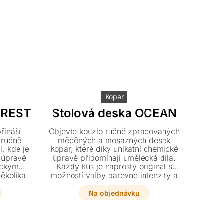
Kopar
OREST
Stolová deska OCEAN
řináší
Objevte kouzlo ručně zpracovaných
 ručně
měděných a mosazných desek
, kde je
Kopar, které díky unikátní chemické
 úpravě
úpravě připomínají umělecká díla.
eckým
Každý kus je naprostý originál s
několika
možností volby barevné intenzity a
t a nechte
podnože vyrobené na míru vašim
 podnož
představám.
Na objednávku
dstav.