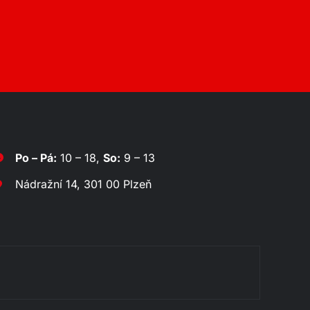
Po – Pá:
10 – 18,
So:
9 – 13
Nádražní 14, 301 00 Plzeň
Rozklá