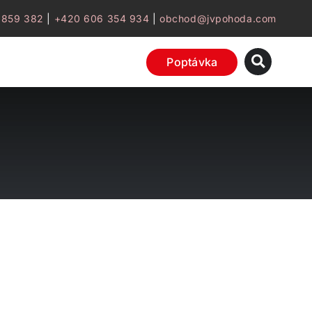
 859 382
|
+420 606 354 934
|
obchod@jvpohoda.com
Poptávka