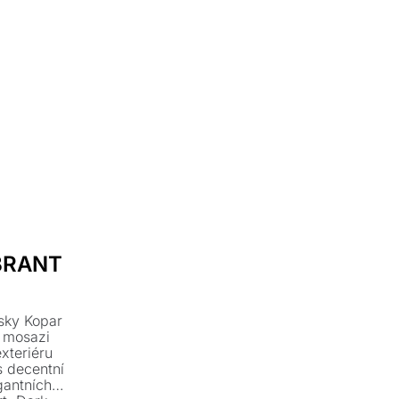
IBRANT
sky Kopar
i mosazi
exteriéru
s decentní
gantních