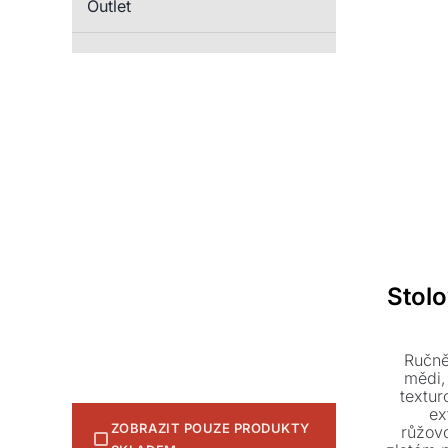
Outlet
Stol
Ručně
mědi,
textur
ex
ZOBRAZIT POUZE PRODUKTY
růžov