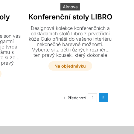
Airnova
oly
Konferenční stoly LIBRO
Designová kolekce konferenčních a
odkládacích stolů Libro z prvotřídní
elson vás
kůže Cuio přináší do vašeho interiéru
egantní
nekonečné barevné možnosti.
je tvrdá
Vyberte si z pěti různých rozměrů
 rámu s
ten pravý kousek, který dokonale
 si ze tří
podtrhne styl vašeho domova.
 pravý
Na objednávku
nikátnímu
 interiér.
Předchozí
1
2