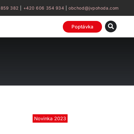
 859 382
|
+420 606 354 934
|
obchod@jvpohoda.com
Poptávka
Novinka 2023