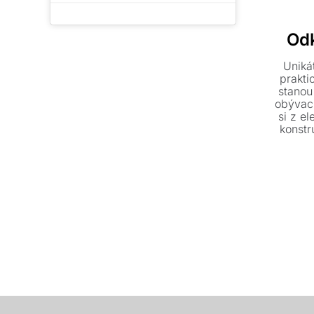
Odk
Uniká
prakti
stanou
obývací
si z e
konstr
desek
T
polyet
dodá