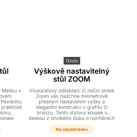
Ozzio
tůl
Výškově nastavitelný
stůl ZOOM
k Malibu v
Víceúčelový odkládací či noční stolek
zovém
Zoom vás nadchne milimetrově
lexibilitu
přesným nastavením výšky a
 praktické
elegantní konstrukcí v grafitu či
elový
bronzu. Tento stylový kousek s
konale
deskou z divokého dubu o rozměrech
ám jako
65 x 48 cm se dokonale přizpůsobí
lek.
vašim potřebám s přídavnou deskou i
Na objednávku
bez ní.