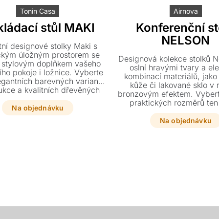
Tonin Casa
Airnova
ládací stůl MAKI
Konferenční st
NELSON
tní designové stolky Maki s
ckým úložným prostorem se
Designová kolekce stolků N
 stylovým doplňkem vašeho
oslní hravými tvary a el
ho pokoje i ložnice. Vyberte
kombinací materiálů, jako 
legantních barevných variant
kůže či lakované sklo v
ukce a kvalitních dřevěných
bronzovým efektem. Vyberte
 přesně podle svého vkusu.
praktických rozměrů ten
ento originální kousek z
Na objednávku
kousek, který díky svému u
hylenu a plexiskla či dřeva
vzhledu okamžitě rozzáří váš
Na objednávku
 vašemu interiéru moderní
šmrnc.