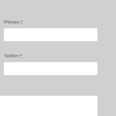
Příjmení
*
Telefon
*