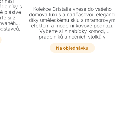
řináší
ádelníky s
Kolekce Cristalia vnese do vašeho
é plástve
domova luxus a nadčasovou eleganci
te si z
díky uměleckému sklu s mramorovým
kovaného
efektem a moderní kovové podnoži.
odstavců,
Vyberte si z nabídky komod,
interiér.
prádelníků a nočních stolků v
 škálu
unikátním italském designu pro
maximální
dokonale sladěný interiér.
Na objednávku
žitek.