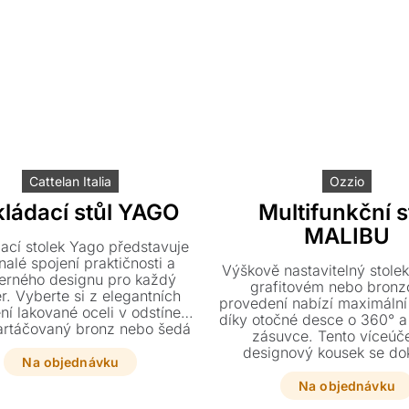
Cattelan Italia
Ozzio
ládací stůl YAGO
Multifunkční s
MALIBU
ací stolek Yago představuje
alé spojení praktičnosti a
Výškově nastavitelný stole
erného designu pro každý
grafitovém nebo bron
ér. Vyberte si z elegantních
provedení nabízí maximální f
ní lakované oceli v odstínech
díky otočné desce o 360° a
kartáčovaný bronz nebo šedá
zásuvce. Tento víceúč
 dvou různých výškách.
designový kousek se do
Na objednávku
přizpůsobí vašim potřeb
noční i odkládací sto
Na objednávku