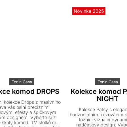
Novinka 2025
Tonin Casa
Tonin Casa
ekce komod DROPS
Kolekce komod 
NIGHT
ní kolekce Drops z masivního
eva vás oslní precizními
Kolekce Patsy s elega
lovými efekty a špičkovým
horizontálním frézováním 
kým designem. Vyberte si z
ložnici vizuální dynam
é škály komod, TV stolků či
nadčasový design. Vybe