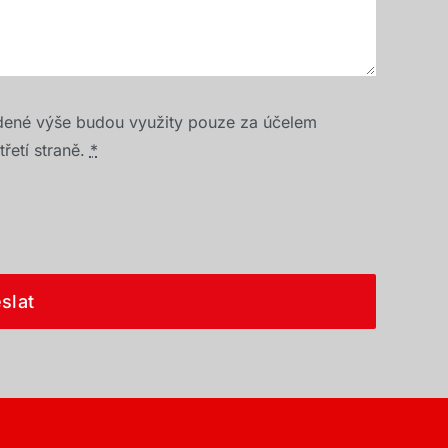
dené výše budou využity pouze za účelem
řetí straně.
*
slat