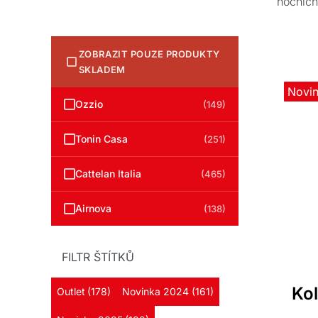
nočních
jasanu,
ZOBRAZIT POUZE PRODUKTY
SKLADEM
Novi
Ozzio
(149)
Tonin Casa
(251)
Cattelan Italia
(465)
Airnova
(138)
FILTR ŠTÍTKŮ
Ko
Outlet
(178)
Novinka 2024
(161)