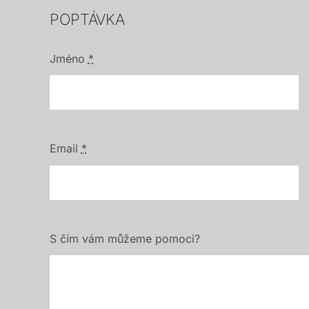
POPTÁVKA
Jméno
*
Email
*
S čím vám můžeme pomoci?