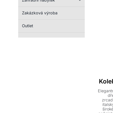
Zahradní nábytek
Zakázková výroba
Outlet
Kol
Elegant
dř
zrcad
itals
širok