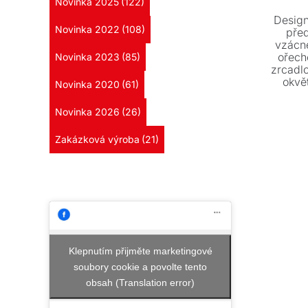
Novinka 2025
(122)
Design
Novinka 2022
(108)
před
vzácn
ořech
Novinka 2023
(85)
zrcadlo
okvě
Novinka 2020
(61)
vašemu
už zvo
Novinka 2026
(26)
Zakázková výroba
(21)
Klepnutím přijměte marketingové
soubory cookie a povolte tento
obsah (Translation error)