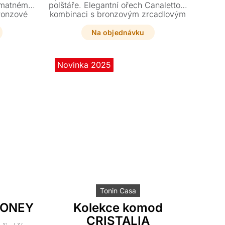
v matném
polštáře. Elegantní ořech Canaletto v
bronzové
kombinaci s bronzovým zrcadlovým
te svému
sklem dokonale zjemní hranaté tvary
u, která
každého moderního interiéru. Vyberte
Na objednávku
ědém i
si z široké škály komod, prádelníků a
ovedení.
nočních stolků ten pravý kousek pro
váš domov.
Novinka 2025
Tonin Casa
HONEY
Kolekce komod
CRISTALIA