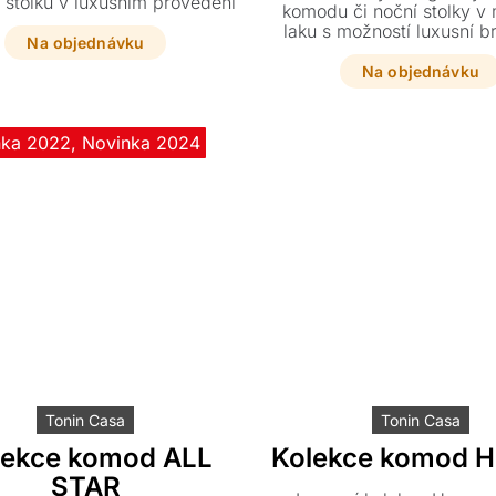
 stolků v luxusním provedení
komodu či noční stolky 
 ořechu nebo dubu s kovovou
laku s možností luxusní 
základnou.
Na objednávku
zrcadlové desky. Dopřej
interiéru prvotřídní kvalit
Na objednávku
vynikne v béžovém, hn
individuálním barevném pr
nka 2022
,
Novinka 2024
Tonin Casa
Tonin Casa
lekce komod ALL
Kolekce komod 
STAR