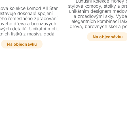
Luxusní kolekce Honey p
stylové komody, stolky a pr
ová kolekce komod All Star
unikátním designem medov
stavuje dokonalé spojení
a zrcadlovými skly. Vyber
ého řemeslného zpracování
elegantních kombinací la
ového dřeva a bronzových
dřeva, barevných skel a p
vých detailů. Unikátní motiv
které dokonale doplní váš 
tních lístků z masivu dodá
Tato řada nabízí širokou
Na objednávku
 interiéru nádech luxusu, ať
rozměrů a provedení pro 
líte komodu, prádelník nebo
Na objednávku
funkčnost i estetický zá
noční stolek.