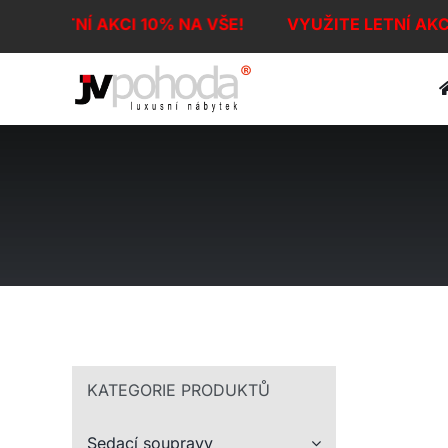
Přeskočit
ITE LETNÍ AKCI 10% NA VŠE!
VYUŽITE LETNÍ AKC
na
obsah
KATEGORIE PRODUKTŮ
Sedací soupravy