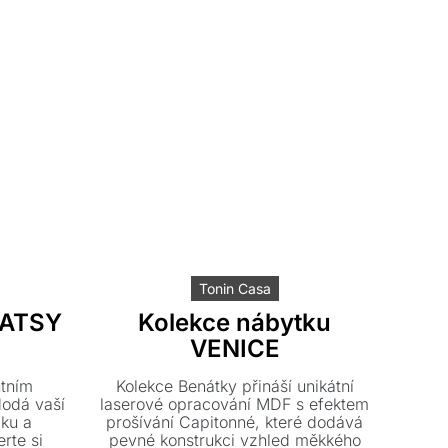
Tonin Casa
PATSY
Kolekce nábytku
VENICE
ntním
Kolekce Benátky přináší unikátní
dodá vaší
laserové opracování MDF s efektem
iku a
prošívání Capitonné, které dodává
rte si
pevné konstrukci vzhled měkkého