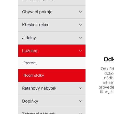
Obývací pokoje
Křesla a relax
Jídelny
Ložnice
Odk
Postele
Odklád
dokon
Noční stolky
nádh
interi
provede
Ratanový nábytek
titan, 
ve
Doplňky