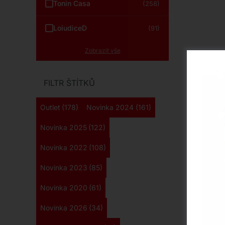
Tonin Casa
(258)
LoiudiceD
(91)
Zobrazit vše
FILTR ŠTÍTKŮ
Outlet
(178)
Novinka 2024
(161)
Novinka 2025
(122)
Novinka 2022
(108)
Novinka 2023
(85)
Novinka 2020
(61)
Novinka 2026
(34)