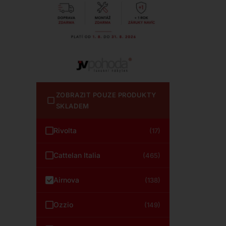
ZOBRAZIT POUZE PRODUKTY
SKLADEM
Rivolta
(17)
Cattelan Italia
(465)
Airnova
(138)
Ozzio
(149)