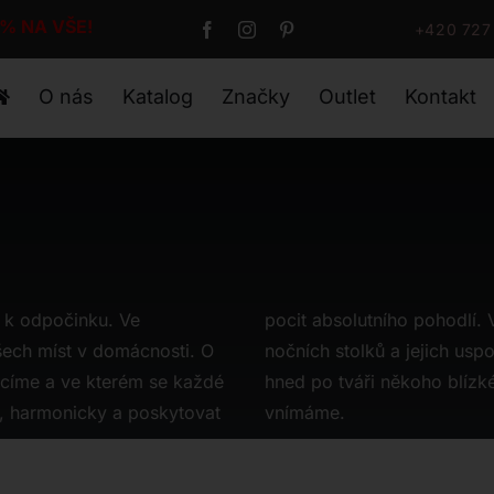
0% NA VŠE!
+420 727
O nás
Katalog
Značky
Outlet
Kontakt
 k odpočinku. Ve
ace, šatní skříně i
šech míst v domácnosti. O
jednoduchým úkolem. Vždyť
racíme a ve kterém se každé
e tím prvním, co každé ráno
, harmonicky a poskytovat
vnímáme.