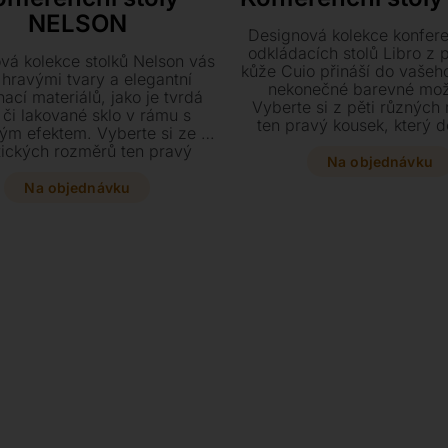
NELSON
Designová kolekce konfere
odkládacích stolů Libro z p
vá kolekce stolků Nelson vás
kůže Cuio přináší do vašeho
 hravými tvary a elegantní
nekonečné barevné mož
ací materiálů, jako je tvrdá
Vyberte si z pěti různých
 či lakované sklo v rámu s
ten pravý kousek, který 
ým efektem. Vyberte si ze tří
podtrhne styl vašeho d
tických rozměrů ten pravý
Na objednávku
 který díky svému unikátnímu
okamžitě rozzáří váš interiér.
Na objednávku