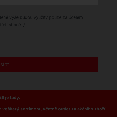
dené výše budou využity pouze za účelem
řetí straně.
*
slat
6 je tady.
 veškerý sortiment, včetně outletu a akčního zboží.