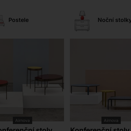
Postele
Noční stolk
Airnova
Airnova
nferenční stoly
Konferenční stoly