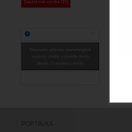
Zakázková výroba
(21)
Klepnutím přijměte marketingové
soubory cookie a povolte tento
obsah (Translation error)
POPTÁVKA