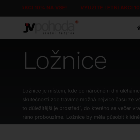
Přeskočit
LETNÍ AKCI 10% NA VŠE!
VYUŽITE LETNÍ AKCI 1
na
obsah
Ložnice
Ložnice je místem, kde po náročném dni uléháme
pocit absolutního pohodlí. Volba správné postele, matr
skutečnosti zde trávíme možná nejvíce času ze v
nočních stolků a jejich uspořádání proto není 
to důležitější je prostředí, do kterého se večer v
hned po tváři někoho blízkého je interiér ložnic
ráno probouzíme. Ložnice by měla působit klidně