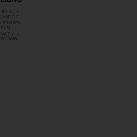
nčních a
rvotřídní
 interiéru
nosti.
 rozměrů
dokonale
omova.