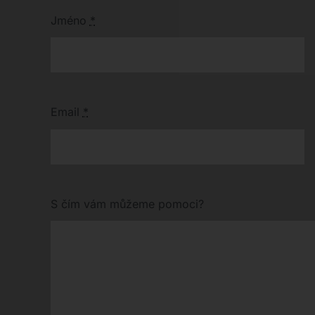
Jméno
*
Email
*
S čím vám můžeme pomoci?