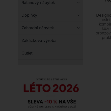
Ratanový nábytek
Designo
Doplňky
oslní
kombin
Zahradní nábytek
kůže
bronzov
prak
Zakázková výroba
kousek,
vzhledu 
Outlet