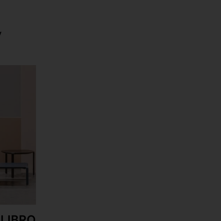
y
 LIBRO