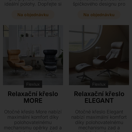
ideální polohy. Dopřejte si
špičkového designu pro
dokonalé pohodlí v
váš interiér. Dopřejte si
luxusním provedení z
luxusní čalounění v kůži či
Na objednávku
Na objednávku
kvalitního textilu či kůže na
textilu a doplňte jej
elegantních hliníkových
stylovou podnoží v černém
nohách.
laku nebo leštěném hliníku.
Tento elegantní kousek o
rozměrech 75 x 95 x 103
cm lze navíc skvěle doplnit
taburetem v odpovídajícím
stylu.
Flexlux
Flexlux
Relaxační křeslo
Relaxační křeslo
MORE
ELEGANT
Otočné křeslo More nabízí
Otočné křeslo Elegant
maximální komfort díky
nabízí maximální komfort
polohovatelnému
díky polohovatelnému
mechanismu opěrky zad a
mechanismu zad a