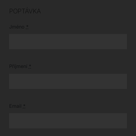
POPTÁVKA
Jméno
*
Příjmení
*
Email
*