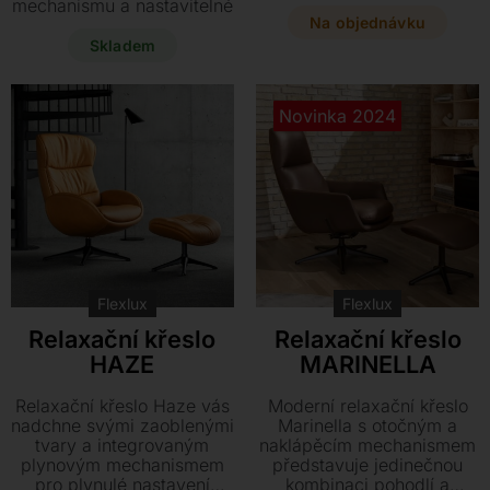
škály luxusních čalounění
mechanismu a nastavitelné
či dřevěných skořepin
Na objednávku
opěrce hlavy. Tento
přesně podle vašeho
stylový set od výrobce
Skladem
vkusu. Dopřejte si
Flexlux doplňuje designový
dokonalý odpočinek v
taburet. Využijte
designovém kousku, který
jedinečnou slevu na tento
Novinka 2024
se vám plně přizpůsobí.
nový, vystavený kus, který
je ihned k odběru.
Flexlux
Flexlux
Relaxační křeslo
Relaxační křeslo
HAZE
MARINELLA
Relaxační křeslo Haze vás
Moderní relaxační křeslo
nadchne svými zaoblenými
Marinella s otočným a
tvary a integrovaným
naklápěcím mechanismem
plynovým mechanismem
představuje jedinečnou
pro plynulé nastavení
kombinaci pohodlí a