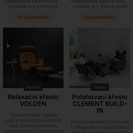
nastavitelné opěrce hlavy.
nastavitelné opěrce hlavy.
Vyberte si z prémiové
Vyberte si z pestré škály
kůže či textilu v široké
textilního či koženého
škále barev a doplňte svůj
čalounění a doplňte interiér
Na objednávku
Na objednávku
interiér elegantní podnoží v
stylovou podnoží v hliníku
hliníku nebo dekoru dřeva.
nebo dekoru dřeva.
Flexlux
Flexlux
Relaxační křeslo
Polohovací křeslo
VOLDEN
CLEMENT BUILD-
IN
Otočné křeslo Volden
nabízí maximální komfort
Designové křeslo Clement
díky polohovatelnému
s integrovanou podnožkou
mechanismu a nastavitelné
nabízí maximální komfort