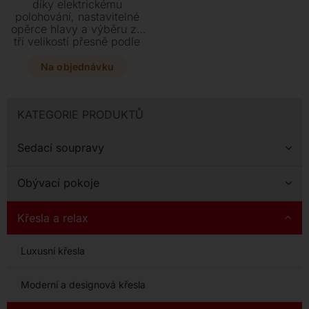
díky elektrickému
polohování, nastavitelné
opěrce hlavy a výběru ze
tří velikostí přesně podle
vaší postavy. Dopřejte si
luxusní čalounění v kůži či
Na objednávku
textilu doplněné o
elegantní dřevěnou
skořepinu a stylovou
KATEGORIE PRODUKTŮ
hliníkovou podnož.
Sedací soupravy
Obývací pokoje
Křesla a relax
Luxusní křesla
Moderní a designová křesla