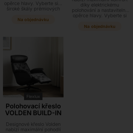
opěrce hlavy. Vyberte si z
díky elektrickému
široké škály prémiových
polohování a nastavitelné
kůží či textilií ve třech
opěrce hlavy. Vyberte si
velikostech přesně pro vaši
Na objednávku
ze tří velikostí a široké
postavu.
škály luxusních kůží, textilií
Na objednávku
či elegantních dřevěných
skořepin přesně podle
vašeho stylu. Tento stylový
kousek lze navíc doplnit
odkládacím stolkem v
odpovídajícím designu.
Flexlux
Polohovací křeslo
VOLDEN BUILD-IN
Designové křeslo Volden
nabízí maximální pohodlí