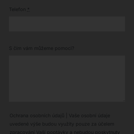
Telefon
*
S čím vám můžeme pomoci?
Ochrana osobních údajů | Vaše osobní údaje
uvedené výše budou využity pouze za účelem
zpracování Vaší poptávky a nebudou poskytnuty