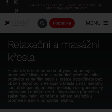
Přeskočit
+420 727 859 382
|
+420 606 354 934
|
obchod@jvpohoda.com
na
obsah
MENU
Poptávka
Úvod
Relaxační a masážní
křesla
O nás
Katalog
Hledáte křeslo vhodné do obývacího pokoje i
pracovny? Místo, kde si pohodlně přečtete knihu,
podíváte se na film nebo si krátce odpočinete bez
obav z nepohodlí? Relaxační křesla z naší nabídky
Značky
spojují elegantní, odlehčený design s ergonomicky
tvarovanou opěrkou zad. Integrovaná podnožka
zajistí maximální komfort a během okamžiku
Outlet
promění křeslo v pohodlné lehátko.