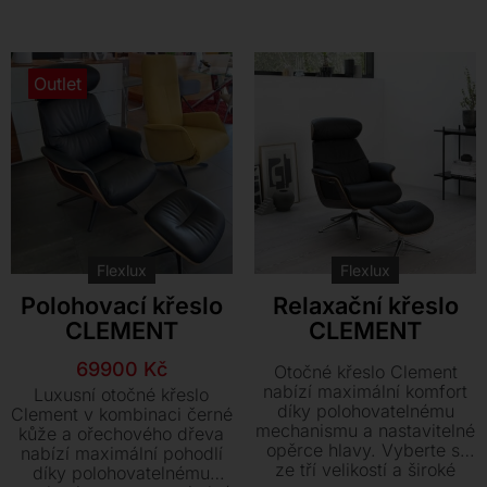
Kontakt
Outlet
Flexlux
Flexlux
Polohovací křeslo
Relaxační křeslo
CLEMENT
CLEMENT
Původní
Aktuální
69900
Kč
Otočné křeslo Clement
cena
cena
nabízí maximální komfort
Luxusní otočné křeslo
díky polohovatelnému
byla:
je:
Clement v kombinaci černé
mechanismu a nastavitelné
kůže a ořechového dřeva
83000 Kč.
69900 Kč.
opěrce hlavy. Vyberte si
nabízí maximální pohodlí
ze tří velikostí a široké
díky polohovatelnému