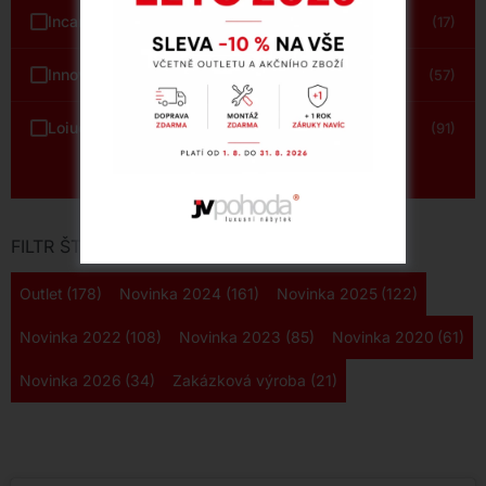
Incanto
(17)
Innova – Estro Milano
(57)
LoiudiceD
(91)
Zobrazit vše
FILTR ŠTÍTKŮ
Outlet
(178)
Novinka 2024
(161)
Novinka 2025
(122)
Novinka 2022
(108)
Novinka 2023
(85)
Novinka 2020
(61)
Novinka 2026
(34)
Zakázková výroba
(21)