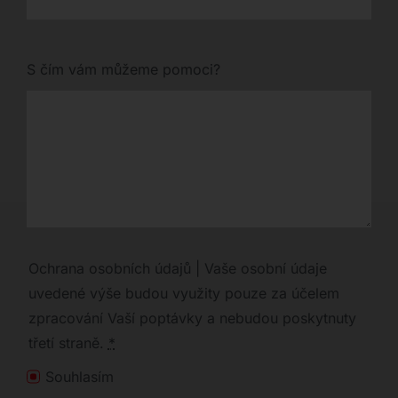
S čím vám můžeme pomoci?
Ochrana osobních údajů | Vaše osobní údaje
uvedené výše budou využity pouze za účelem
zpracování Vaší poptávky a nebudou poskytnuty
třetí straně.
*
Souhlasím