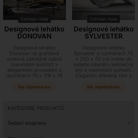
Kontakt
Cattelan Italia
Cattelan Italia
Designové lehátko
Designové lehátko
DONOVAN
SYLVESTER
Designové lehátko
Designové lehátko
Donovan na grafitové
Sylvester o rozměrech 70
ocelové základně nabízí
x 200 x 70 cm vnese do
maximální komfort v
vašeho interiéru jedinečný
elegantním provedení o
styl a maximální pohodlí.
rozměrech 75 x 178 x 76
Elegantní dřevěný rám s
cm. Vyberte si z široké
chromovými detaily
škály luxusních potahů od
doplňuje luxusní čalounění
Na objednávku
Na objednávku
textilu až po jemnou
z prvotřídní kůže dle
hovězí kůži Glove a
vašeho výběru. Dopřejte si
dopřejte svému interiéru
tento originální prvek,
KATEGORIE PRODUKTŮ
stylový solitér na míru.
jehož precizní provedení
se dokonale přizpůsobí
vašim představám.
Sedací soupravy