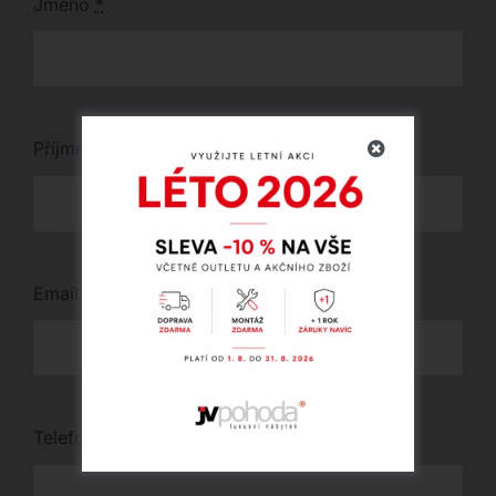
Jméno
*
Příjmení
*
Email
*
Telefon
*