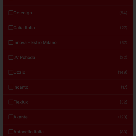
Orsenigo
(54)
Calia Italia
(27)
Innova – Estro Milano
(57)
JV Pohoda
(22)
Ozzio
(149)
Incanto
(17)
Flexlux
(32)
Akante
(123)
Antonello Italia
(83)