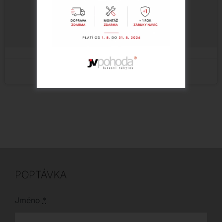
cookie a povolte tento obsah (Translation
error)
POPTÁVKA
Jméno
*