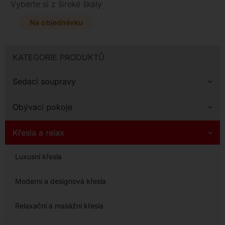
Vyberte si z široké škály
potahů od textilu až po
luxusní kůži a dopřejte si
Na objednávku
maximální komfort o
rozměrech 85 x 73 x 80
cm.
KATEGORIE PRODUKTŮ
Sedací soupravy
Obývací pokoje
Křesla a relax
Luxusní křesla
Moderní a designová křesla
Relaxační a masážní křesla