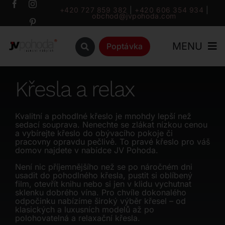
Přeskočit
+420 727 859 382
|
+420 606 354 934
|
obchod@jvpohoda.com
na
obsah
MENU
Poptávka
Úvod
Křesla a relax
O nás
Kvalitní a pohodlné křeslo je mnohdy lepší než
sedací souprava. Nenechte se zlákat nízkou cenou
a vybírejte křeslo do obývacího pokoje či
Katalog
pracovny opravdu pečlivě. To pravé křeslo pro váš
domov najdete v nabídce JV Pohoda.
Není nic příjemnějšího než se po náročném dni
Značky
usadit do pohodlného křesla, pustit si oblíbený
film, otevřít knihu nebo si jen v klidu vychutnat
sklenku dobrého vína. Pro chvíle dokonalého
Outlet
odpočinku nabízíme široký výběr křesel – od
klasických a luxusních modelů až po
polohovatelná a relaxační křesla.