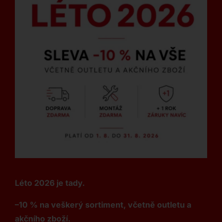
Léto 2026 je tady.
–10 % na veškerý sortiment, včetně outletu a
akčního zboží.