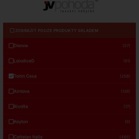
ZOBRAZIT POUZE PRODUKTY SKLADEM
Dienne
(57)
LoiudiceD
(91)
Tonin Casa
(258)
Airnova
(138)
Rivolta
(17)
Keyton
(6)
Cattelan Italia
(465)