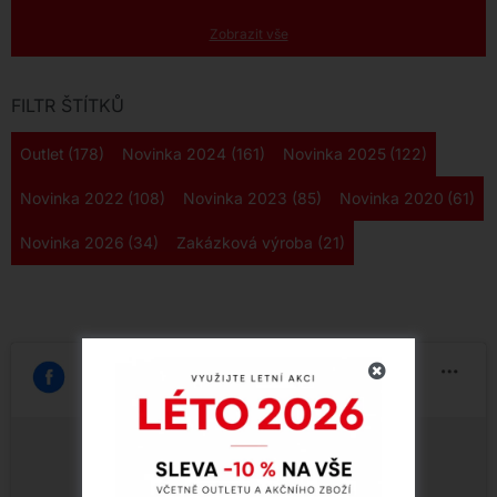
Zobrazit vše
FILTR ŠTÍTKŮ
Outlet
(178)
Novinka 2024
(161)
Novinka 2025
(122)
Novinka 2022
(108)
Novinka 2023
(85)
Novinka 2020
(61)
Novinka 2026
(34)
Zakázková výroba
(21)
Klepnutím přijměte marketingové soubory