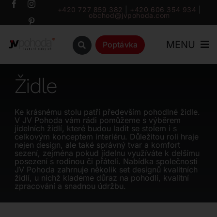
Přeskočit
+420 727 859 382
|
+420 606 354 934
|
obchod@jvpohoda.com
na
obsah
MENU
Poptávka
Úvod
Židle
O nás
Ke krásnému stolu patří především pohodlné židle.
V JV Pohoda vám rádi pomůžeme s výběrem
jídelních židlí, které budou ladit se stolem i s
Katalog
celkovým konceptem interiéru. Důležitou roli hraje
nejen design, ale také správný tvar a komfort
sezení, zejména pokud jídelnu využíváte k delšímu
posezení s rodinou či přáteli. Nabídka společnosti
Značky
JV Pohoda zahrnuje několik set designů kvalitních
židlí, u nichž klademe důraz na pohodlí, kvalitní
zpracování a snadnou údržbu.
Outlet