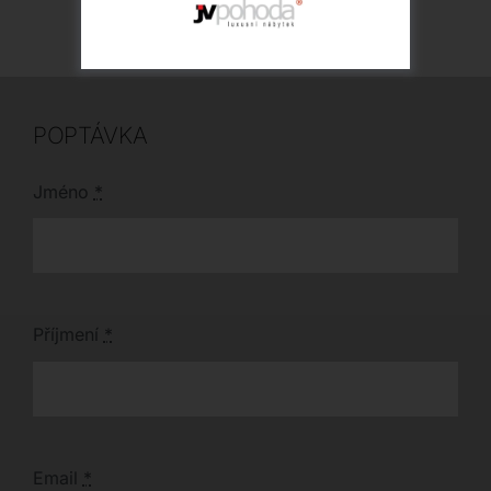
POPTÁVKA
Jméno
*
Příjmení
*
Email
*