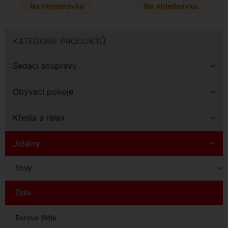
zpracovaný kousek o
40 x 95 cm, který si
Na objednávku
Na objednávku
rozměrech 68 x 64 x 85
můžete přizpůsobit
cm nabízí širokou škálu
výběrem z mnoha
odstínů přesně podle
kovových povrchů.
KATEGORIE PRODUKTŮ
vašeho vkusu.
Sedací soupravy
Obývací pokoje
Křesla a relax
Jídelny
Stoly
Židle
Barové židle