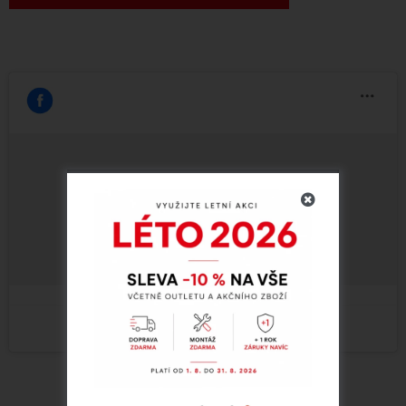
Klepnutím přijměte marketingové soubory
cookie a povolte tento obsah (Translation
error)