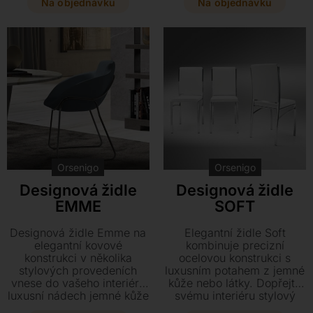
cm si můžete dopřát ve
rozměrům 47 x 54 x 90
Na objednávku
Na objednávku
variantě s područkami i
cm je ideální volbou pro
bez nich.
stylové posezení v
interiéru i na zahradě či
terase.
Orsenigo
Orsenigo
Designová židle
Designová židle
EMME
SOFT
Designová židle Emme na
Elegantní židle Soft
elegantní kovové
kombinuje precizní
konstrukci v několika
ocelovou konstrukci s
stylových provedeních
luxusním potahem z jemné
vnese do vašeho interiéru
kůže nebo látky. Dopřejte
luxusní nádech jemné kůže
svému interiéru stylový
či látky. Tento precizně
kousek o rozměrech 52 x