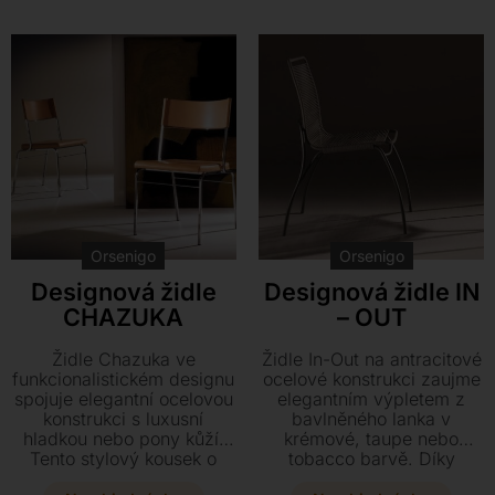
Kontakt
Orsenigo
Orsenigo
Designová židle
Designová židle IN
CHAZUKA
– OUT
Židle Chazuka ve
Židle In-Out na antracitové
funkcionalistickém designu
ocelové konstrukci zaujme
spojuje elegantní ocelovou
elegantním výpletem z
konstrukci s luxusní
bavlněného lanka v
hladkou nebo pony kůží.
krémové, taupe nebo
Tento stylový kousek o
tobacco barvě. Díky
rozměrech 48 x 52 x 84
odolnému provedení a