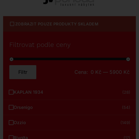
ZOBRAZIT POUZE PRODUKTY SKLADEM
Filtrovat podle ceny
Filtr
Cena:
0 Kč
—
5900 Kč
Minimální
Maximální
cena
cena
KAPLAN 1934
(28)
Orsenigo
(54)
Ozzio
(149)
Rivolta
(17)