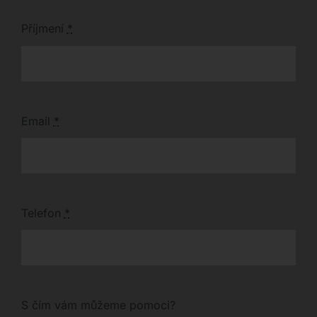
Příjmení
*
Email
*
Telefon
*
S čím vám můžeme pomoci?