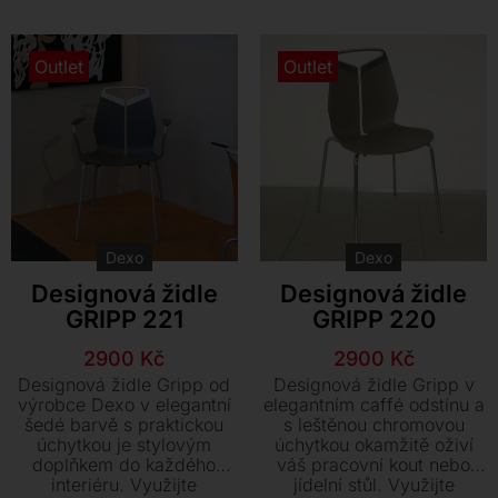
Kontakt
Outlet
Outlet
Dexo
Dexo
Designová židle
Designová židle
GRIPP 221
GRIPP 220
Původní
Aktuální
Původní
Aktuální
2900
Kč
2900
Kč
cena
cena
cena
cena
Designová židle Gripp od
Designová židle Gripp v
byla:
je:
byla:
je:
výrobce Dexo v elegantní
elegantním caffé odstínu a
šedé barvě s praktickou
s leštěnou chromovou
9350 Kč.
2900 Kč.
8550 Kč.
2900 Kč.
úchytkou je stylovým
úchytkou okamžitě oživí
doplňkem do každého
váš pracovní kout nebo
interiéru. Využijte
jídelní stůl. Využijte