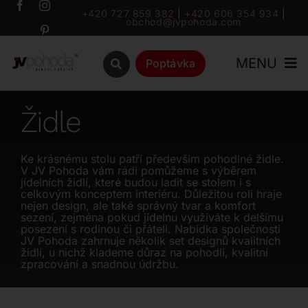
Přeskočit
+420 727 859 382
|
+420 606 354 934
|
obchod@jvpohoda.com
na
obsah
MENU
Poptávka
Úvod
Židle
O nás
Ke krásnému stolu patří především pohodlné židle.
V JV Pohoda vám rádi pomůžeme s výběrem
jídelních židlí, které budou ladit se stolem i s
Katalog
celkovým konceptem interiéru. Důležitou roli hraje
nejen design, ale také správný tvar a komfort
sezení, zejména pokud jídelnu využíváte k delšímu
posezení s rodinou či přáteli. Nabídka společnosti
Značky
JV Pohoda zahrnuje několik set designů kvalitních
židlí, u nichž klademe důraz na pohodlí, kvalitní
zpracování a snadnou údržbu.
Outlet