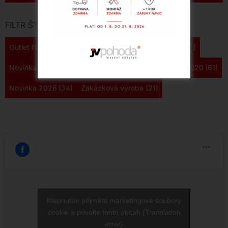
FILTR ŠTÍTKŮ
Outlet
(178)
Novinka 2024
(161)
Novinka 2025
(122)
Novinka 2022
(108)
Novinka 2023
(85)
Novinka 2020
(61)
Novinka 2026
(34)
Zakázková výroba
(21)
Klepnutím přijměte marketingové soubory
cookie a povolte tento obsah (Translation
error)