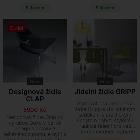
jedinečnou slevu na tento
jedinečnou šanci získat
vystavený model o
tento vystavený model od
Skladem
Skladem
rozměrech 59 x 52 x 83
výrobce Dexo s výraznou
cm, který je k dodání
slevou a doručením ihned.
ihned. Vybavte svůj domov
Outlet
kvalitním kouskem z
tvrzeného plastu a hliníku
za zlomek původní ceny.
Dexo
Dexo
Designová židle
Jídelní židle GRIPP
CLAP
Stohovatelná designová
židle Gripp s UV odolným
Původní
Aktuální
5900
Kč
sedákem a praktickým
cena
cena
Designová židle Clap od
úchytem nabízí stylové i
byla:
je:
výrobce Dexo v barvě
funkční řešení pro váš
wengé s detaily z
14100 Kč.
5900 Kč.
interiér i exteriér. Vyberte
leštěného chromu je nyní k
si z široké palety barev a
mání za zlomek původní