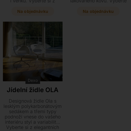
i venku. Vyberte si z
lakovaného kovu. Vyberte
variant s područkami či
si z variant v odolném
bez nich a laďte podnož i
materiálu Hirek, eko kůži
Na objednávku
Na objednávku
sedák do jedné z mnoha
nebo textilu a dopřejte
stylových barev. Tato
svému interiéru styl v
moderní židle o rozměrech
rozměrech 47 x 53 x 90
až 60 x 46 x 77 cm se
cm.
dokonale přizpůsobí
vašemu stylu.
Dexo
Jídelní židle OLA
Designová židle Ola s
lesklým polykarbonátovým
sedákem a třemi typy
podnoží vnese do vašeho
interiéru styl a variabilitu.
Vyberte si z elegantních