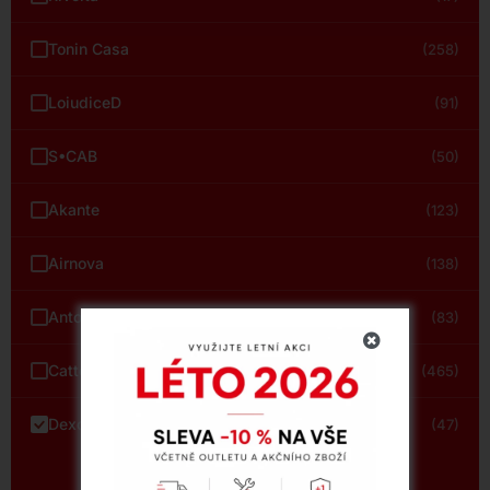
Tonin Casa
(258)
LoiudiceD
(91)
S•CAB
(50)
Akante
(123)
Airnova
(138)
Antonello Italia
(83)
Cattelan Italia
(465)
Dexo
(47)
Zobrazit vše