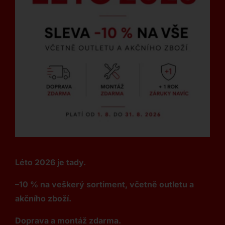
Léto 2026 je tady.
–10 % na veškerý sortiment, včetně outletu a
akčního zboží.
Doprava a montáž zdarma.