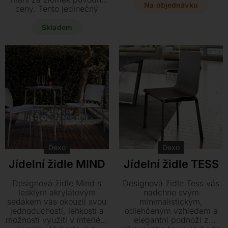
různých typů podnoží,
Na objednávku
ceny. Tento jedinečný
včetně varianty barové
vystavený kus o
židle, přesně podle vašich
rozměrech 53 x 52 x 75
Skladem
potřeb.
cm skvěle poslouží jako
neotřelý prvek k
pracovnímu stolu nebo
jako originální oživení
vašeho jídelního koutu.
Dexo
Dexo
Jídelní židle MIND
Jídelní židle TESS
Designová židle Mind s
Designová židle Tess vás
lesklým akrylátovým
nadchne svým
sedákem vás okouzlí svou
minimalistickým,
jednoduchostí, lehkostí a
odlehčeným vzhledem a
možností využití v interiéru
elegantní podnoží z