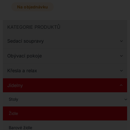
barevných provedení
sedáku i podnoží a doplňte
Na objednávku
židli o komfortní polštář v
textilu či eko kůži.
KATEGORIE PRODUKTŮ
Sedací soupravy
Obývací pokoje
Křesla a relax
Jídelny
Stoly
Židle
Barové židle