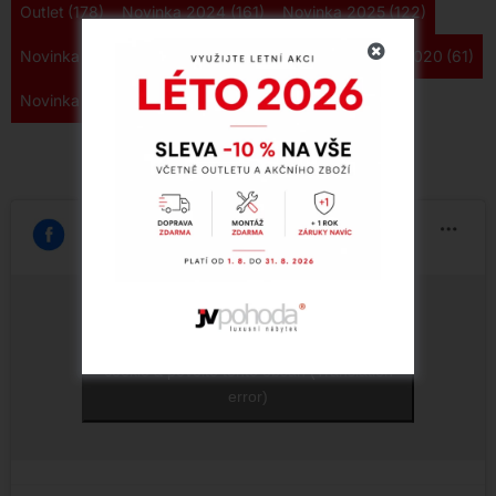
Outlet
(178)
Novinka 2024
(161)
Novinka 2025
(122)
Novinka 2022
(108)
Novinka 2023
(85)
Novinka 2020
(61)
Novinka 2026
(34)
Zakázková výroba
(21)
Klepnutím přijměte marketingové soubory
cookie a povolte tento obsah (Translation
error)