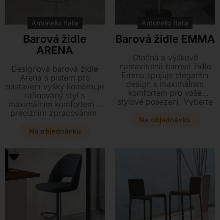
Antonello Italia
Antonello Italia
Barová židle
Barová židle EMMA
ARENA
Otočná a výškově
nastavitelná barová židle
Designová barová židle
Emma spojuje elegantní
Arena s pístem pro
design s maximálním
nastavení výšky kombinuje
komfortem pro vaše
rafinovaný styl s
stylové posezení. Vyberte
maximálním komfortem a
si z široké škály čalounění
precizním zpracováním.
v kůži či textilu a
Na objednávku
Pevná chromovaná
přizpůsobte si konstrukci v
konstrukce v kombinaci s
Na objednávku
chromu nebo černé oceli
čalouněním z kůže či
přesně podle svého vkusu.
textilu vytvoří luxusní
Tato funkční židle o
prvek ve vašem interiéru.
rozměrech 52 x 58 x v.
52–82 cm se stane
luxusním prvkem každého
baru.