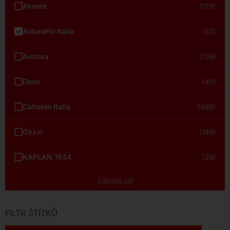
Akante
(123)
Antonello Italia
(83)
Airnova
(138)
Dexo
(47)
Cattelan Italia
(465)
Ozzio
(149)
KAPLAN 1934
(28)
Zobrazit vše
FILTR ŠTÍTKŮ