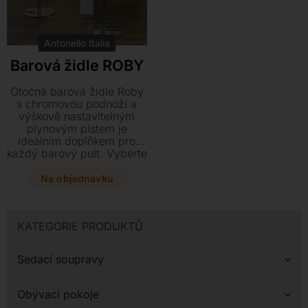
Antonello Italia
Barová židle ROBY
Otočná barová židle Roby
s chromovou podnoží a
výškově nastavitelným
plynovým pístem je
ideálním doplňkem pro
každý barový pult. Vyberte
si z široké škály čalounění
od měkké kůže až po textil
Na objednávku
a přizpůsobte tento stylový
kousek o rozměrech 38 x
38 cm přesně svému
KATEGORIE PRODUKTŮ
interiéru.
Sedací soupravy
Obývací pokoje