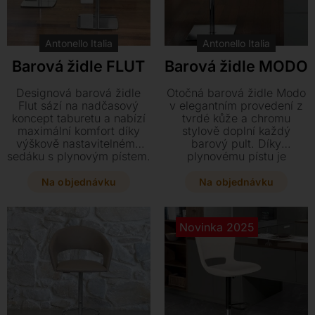
Kontakt
Antonello Italia
Antonello Italia
Barová židle FLUT
Barová židle MODO
Designová barová židle
Otočná barová židle Modo
Flut sází na nadčasový
v elegantním provedení z
koncept taburetu a nabízí
tvrdé kůže a chromu
maximální komfort díky
stylově doplní každý
výškově nastavitelnému
barový pult. Díky
sedáku s plynovým pístem.
plynovému pístu je
Vyberte si luxusní
výškově nastavitelná v
čalounění z kůže či textilu
rozmezí 58–84 cm, což
Na objednávku
Na objednávku
a dolaďte svůj interiér
zajišťuje maximální komfort
tímto elegantním kouskem
na míru vašim potřebám.
na chromované podnoži.
Novinka 2025