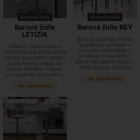
Antonello Italia
Antonello Italia
Barová židle
Barová židle REY
LETIZIA
Barová židle Rey vyniká
zaobleným sedákem a
Výškově nastavitelná a
luxusním čalouněním z
otočná barová židle Letizia
prvotřídní tvrdé kůže v
přináší maximální komfort
barvě dle vašeho výběru.
a rafinovaný design do
Tento stylový kousek o
vašeho interiéru. Vyberte
rozměrech 45 x 46 x 76
si z luxusního čalounění v
cm s výškou sedu 65 cm
Na objednávku
kůži či textilu a podnože v
se stane elegantní
chromovém nebo černém
Na objednávku
dominantou vašeho
provedení přesně podle
interiéru.
svého stylu. Tato stylová
židle o rozměrech 50 x 60
cm se díky své variabilitě
dokonale přizpůsobí
každému barovému pultu.